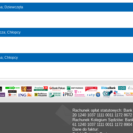
jna; Dziewczęta
ncza; Chłopcy
jna; Chłopcy
Rachunek opłat statutowych: Bank
20 1240 1037 1111 0011 1172 8672
Rachunek Kolegium Sędziów: Ban
61 1240 1037 1111 0011 1172 8904
Dane do faktur: