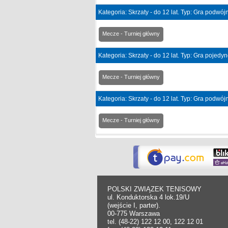
Kategoria: Skrzaty - do 12 lat. Typ: Gra podwó
Mecze - Turniej główny
Kategoria: Skrzaty - do 12 lat. Typ: Gra pojedy
Mecze - Turniej główny
Kategoria: Skrzaty - do 12 lat. Typ: Gra podwó
Mecze - Turniej główny
POLSKI ZWIĄZEK TENISOWY
ul. Konduktorska 4 lok.19/U
(wejście I, parter).
00-775 Warszawa
tel. (48-22) 122 12 00, 122 12 01