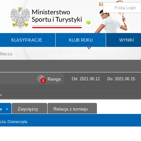
KLASYFIKACJE
KLUB ROKU
WYNIKI
Mecze
BAZA ZAWODNIKÓW
Ranga
Od: 2021.06.12
Do: 2021.06.15
2
-4
e
Zwycięzcy
Relacja z turnieju
yncza; Dziewczęta