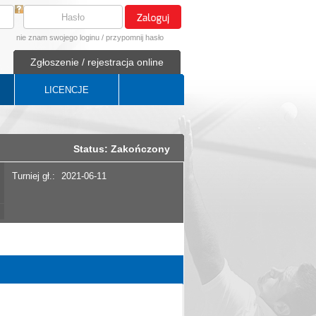
nie znam swojego loginu
/
przypomnij hasło
Zgłoszenie / rejestracja online
LICENCJE
Status: Zakończony
Turniej gł.:
2021-06-11