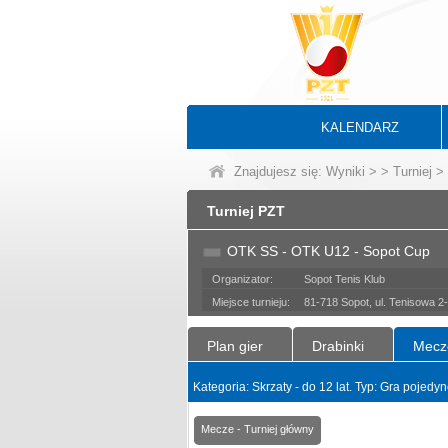
KALENDARZ
Znajdujesz się:
Wyniki
>
>
Turniej
> 
Turniej PZT
OTK SS - OTK U12 - Sopot Cup
Organizator:
Sopot Tenis Klub
Miejsce turnieju:
81-718 Sopot, ul. Tenisowa 2
Plan gier
Drabinki
Mecz
Kategoria: Skrzaty - do 12 lat. Typ: Gra pojed
Mecze - Turniej główny