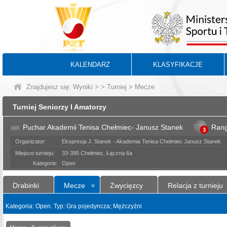
KALENDARZ
KLASYFIKACJE
Znajdujesz się:
Wyniki
>
>
Turniej
> Mecze
BA
Turniej Seniorzy I Amatorzy
Puchar Akademii Tenisa Chełmiec- Janusz Stanek
Ran
3
Organizator:
Ekspresja J. Stanek - Akademia Tenisa Chełmiec Janusz Stanek
Miejsce turnieju:
33-395 Chełmiec, Łączna 6a
Kategorie:
Open
Drabinki
Mecze
Zwycięzcy
Relacja z turnieju
Kategoria: Open. Typ: Gra pojedyncza; Mężczyźni