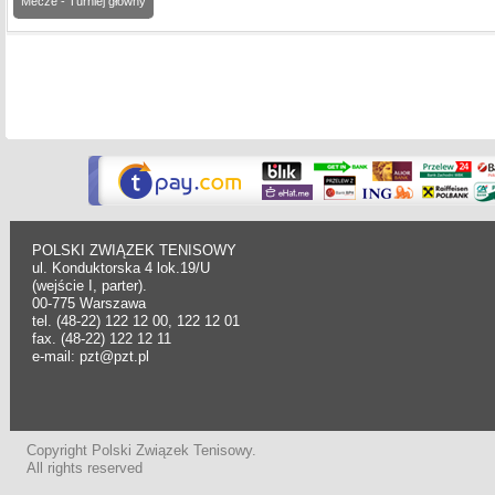
Mecze - Turniej główny
POLSKI ZWIĄZEK TENISOWY
ul. Konduktorska 4 lok.19/U
(wejście I, parter).
00-775 Warszawa
tel. (48-22) 122 12 00, 122 12 01
fax. (48-22) 122 12 11
e-mail: pzt@pzt.pl
Copyright Polski Związek Tenisowy.
All rights reserved