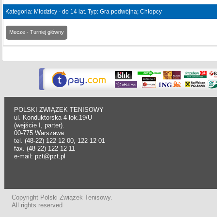
Kategoria: Młodzicy - do 14 lat. Typ: Gra podwójna; Chłopcy
Mecze - Turniej główny
POLSKI ZWIĄZEK TENISOWY
ul. Konduktorska 4 lok.19/U
(wejście I, parter).
00-775 Warszawa
tel. (48-22) 122 12 00, 122 12 01
fax. (48-22) 122 12 11
e-mail: pzt@pzt.pl
Copyright Polski Związek Tenisowy.
All rights reserved