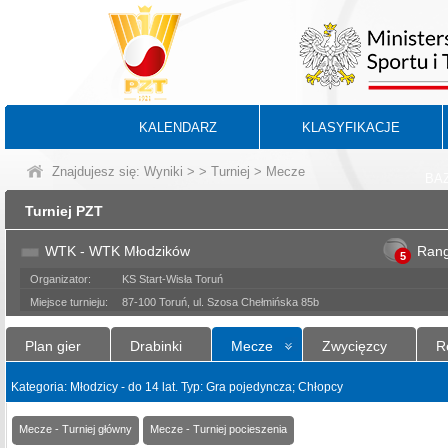
KALENDARZ
KLASYFIKACJE
Znajdujesz się:
Wyniki
>
>
Turniej
> Mecze
BA
Turniej PZT
WTK - WTK Młodzików
Ran
5
Organizator:
KS Start-Wisła Toruń
Miejsce turnieju:
87-100 Toruń, ul. Szosa Chełmińska 85b
Plan gier
Drabinki
Mecze
Zwycięzcy
R
Kategoria: Młodzicy - do 14 lat. Typ: Gra pojedyncza; Chłopcy
Mecze - Turniej główny
Mecze - Turniej pocieszenia