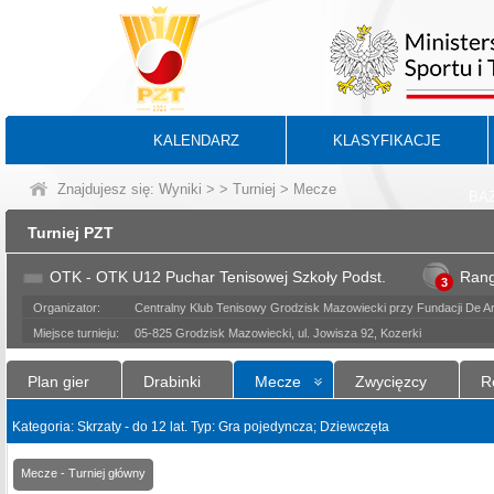
KALENDARZ
KLASYFIKACJE
Znajdujesz się:
Wyniki
>
>
Turniej
> Mecze
BA
Turniej PZT
OTK - OTK U12 Puchar Tenisowej Szkoły Podst.
Ran
3
Organizator:
Centralny Klub Tenisowy Grodzisk Mazowiecki przy Fundacji De Art
Miejsce turnieju:
05-825 Grodzisk Mazowiecki, ul. Jowisza 92, Kozerki
Plan gier
Drabinki
Mecze
Zwycięzcy
R
Kategoria: Skrzaty - do 12 lat. Typ: Gra pojedyncza; Dziewczęta
Mecze - Turniej główny