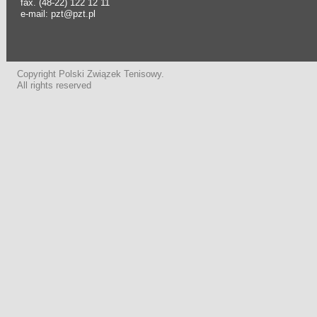
fax. (48-22) 122 12 11
e-mail: pzt@pzt.pl
Copyright Polski Związek Tenisowy.
All rights reserved