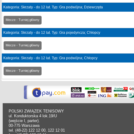
Kategoria: Skrzaty - do 12 lat. Typ: Gra podwójna; Dziewczęta
Mecze - Turniej główny
Kategoria: Skrzaty - do 12 lat. Typ: Gra pojedyncza; Chłopcy
Mecze - Turniej główny
Kategoria: Skrzaty - do 12 lat. Typ: Gra podwójna; Chłopcy
Mecze - Turniej główny
POLSKI ZWIĄZEK TENISOWY
ul. Konduktorska 4 lok.19/U
(wejście I, parter).
00-775 Warszawa
tel. (48-22) 122 12 00, 122 12 01