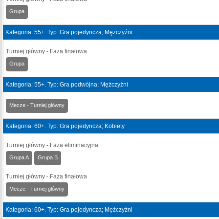
Grupa
Kategoria: 55+. Typ: Gra pojedyncza; Mężczyźni
Turniej główny - Faza finałowa
Grupa
Kategoria: 55+. Typ: Gra podwójna; Mężczyźni
Mecze - Turniej główny
Kategoria: 60+. Typ: Gra pojedyncza; Kobiety
Turniej główny - Faza eliminacyjna
Grupa A
Grupa B
Turniej główny - Faza finałowa
Mecze - Turniej główny
Kategoria: 60+. Typ: Gra pojedyncza; Mężczyźni