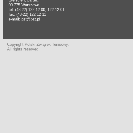
(wejście I, parter).
00-775 Warszawa
tel. (48-22) 122 12 00, 122 12 01
fax. (48-22) 122 12 11
e-mail: pzt@pzt.pl
Copyright Polski Związek Tenisowy.
All rights reserved