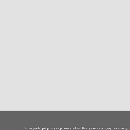
Strona portal.pzt.pl używa plików cookies. Korzystanie z witryny bez zmian