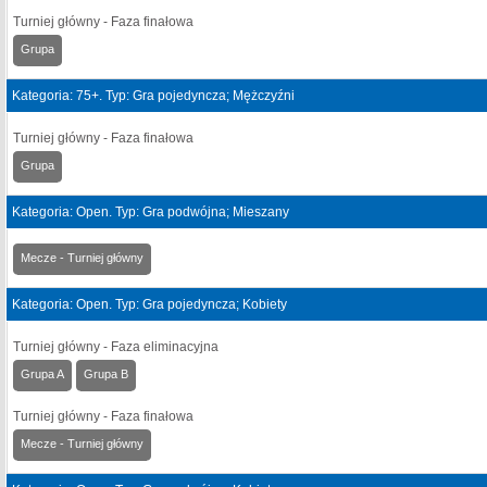
Turniej główny - Faza finałowa
Grupa
Kategoria: 75+. Typ: Gra pojedyncza; Mężczyźni
Turniej główny - Faza finałowa
Grupa
Kategoria: Open. Typ: Gra podwójna; Mieszany
Mecze - Turniej główny
Kategoria: Open. Typ: Gra pojedyncza; Kobiety
Turniej główny - Faza eliminacyjna
Grupa A
Grupa B
Turniej główny - Faza finałowa
Mecze - Turniej główny