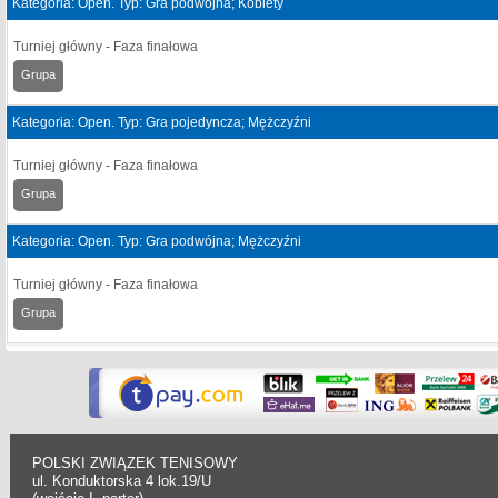
Kategoria: Open. Typ: Gra podwójna; Kobiety
Turniej główny - Faza finałowa
Grupa
Kategoria: Open. Typ: Gra pojedyncza; Mężczyźni
Turniej główny - Faza finałowa
Grupa
Kategoria: Open. Typ: Gra podwójna; Mężczyźni
Turniej główny - Faza finałowa
Grupa
POLSKI ZWIĄZEK TENISOWY
ul. Konduktorska 4 lok.19/U