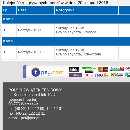
Kolejność rozgrywanych meczów w dniu 20 listopad 2018
Lp.
Czas
Rozgrywka
Kort 7
Skrzaty - do 12 lat
1.
Początek 10:00
Gra pojedyncza, Chłopcy
Kort 8
Skrzaty - do 12 lat
1.
Początek 10:30
Gra pojedyncza, Dziewczęta
POLSKI ZWIĄZEK TENISOWY
ul. Konduktorska 4 lok.19/U
(wejście I, parter).
00-775 Warszawa
tel. (48-22) 122 12 00, 122 12 01
fax. (48-22) 122 12 11
e-mail: pzt@pzt.pl