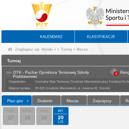
KALENDARZ
KLASYFIKACJE
Znajdujesz się:
Wyniki
>
>
Turniej
> Mecze
BA
Turniej
OTK - Puchar Dyrektora Tenisowej Szkoły
Ran
3
Podstawowej
Organizator:
Centralny Klub Tenisowy Grodzisk Mazowiecki przy Fundacji De Art
Miejsce turnieju:
05-825 Grodzisk Mazowiecki, ul. Jowisza 92, Kozerki
Plan gier
Drabinki
Mecze
Zwycięzcy
R
SOB.
NIEDZ.
PON.
WT.
17
18
19
20
LIS
LIS
LIS
LIS