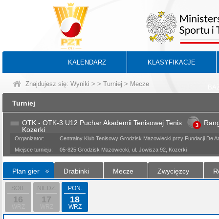
KALENDARZ
KLASYFIKACJE
Znajdujesz się:
Wyniki
>
>
Turniej
> Mecze
BA
Turniej
OTK - OTK-3 U12 Puchar Akademii Tenisowej Tenis
Ran
3
Kozerki
Organizator:
Centralny Klub Tenisowy Grodzisk Mazowiecki przy Fundacji De Art
Miejsce turnieju:
05-825 Grodzisk Mazowiecki, ul. Jowisza 92, Kozerki
Plan gier
Drabinki
Mecze
Zwycięzcy
R
SOB.
NIEDZ.
PON.
16
17
18
WRZ
WRZ
WRZ