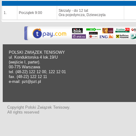
Skrzaty - do 12 lat
1.
Początek 9:00
Gra pojedyncza, Dziewczęta
POLSKI ZWIĄZEK TENISOWY
ul. Konduktorska 4 lok.19/U
(wejście I, parter).
00-775 Warszawa
tel. (48-22) 122 12 00, 122 12 01
fax. (48-22) 122 12 11
e-mail: pzt@pzt.pl
Copyright Polski Związek Tenisowy.
All rights reserved