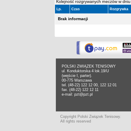
Kolejność rozgrywanych meczów w dniu 
Lp.
Czas
Rozgrywka
Brak informacji
POLSKI ZWIĄZEK TENISOWY
ul. Konduktorska 4 lok.19/U
(wejście I, parter).
00-775 Warszawa
tel. (48-22) 122 12 00, 122 12 01
fax. (48-22) 122 12 11
e-mail: pzt@pzt.pl
Copyright Polski Związek Tenisowy.
All rights reserved