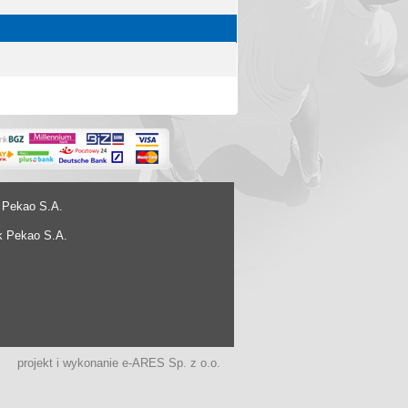
 Pekao S.A.
k Pekao S.A.
projekt i wykonanie
e-ARES Sp. z o.o.