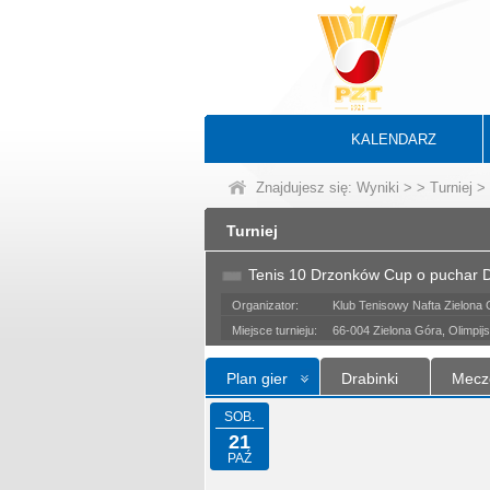
KALENDARZ
Znajdujesz się:
Wyniki
>
>
Turniej
> 
Turniej
Tenis 10 Drzonków Cup o puchar 
Organizator:
Klub Tenisowy Nafta Zielona
Miejsce turnieju:
66-004 Zielona Góra, Olimpi
Plan gier
Drabinki
Mecz
SOB.
21
PAŹ