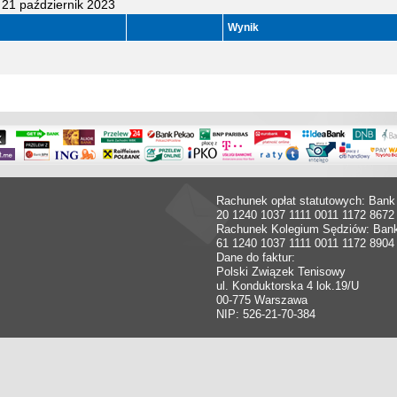
21 październik 2023
Wynik
Rachunek opłat statutowych: Bank
20 1240 1037 1111 0011 1172 8672
Rachunek Kolegium Sędziów: Ban
61 1240 1037 1111 0011 1172 8904
Dane do faktur:
Polski Związek Tenisowy
ul. Konduktorska 4 lok.19/U
00-775 Warszawa
NIP: 526-21-70-384