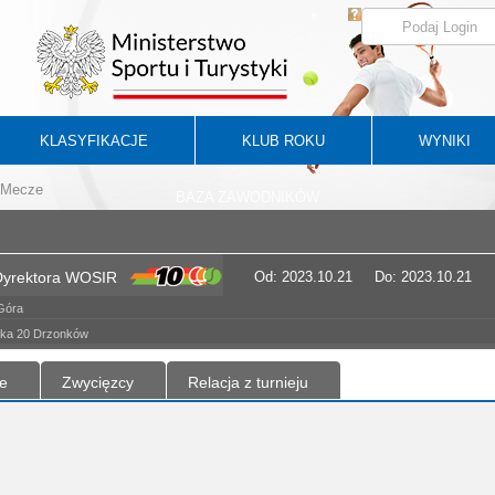
KLASYFIKACJE
KLUB ROKU
WYNIKI
Mecze
BAZA ZAWODNIKÓW
Dyrektora WOSIR
Od: 2023.10.21
Do: 2023.10.21
 Góra
jska 20 Drzonków
e
Zwycięzcy
Relacja z turnieju