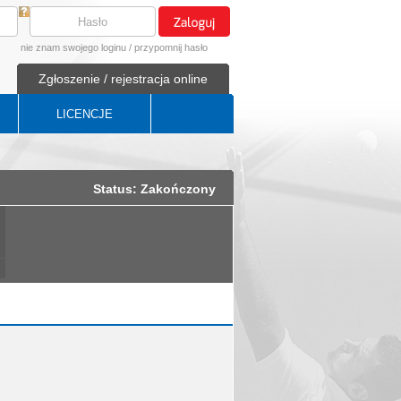
nie znam swojego loginu
/
przypomnij hasło
Zgłoszenie / rejestracja online
LICENCJE
Status: Zakończony