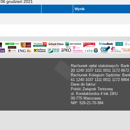
 06 grudzień 2021
Wynik
Rachunek opłat statutowych: Bank
20 1240 1037 1111 0011 1172 8672
Rachunek Kolegium Sędziów: Ban
61 1240 1037 1111 0011 1172 8904
Dane do faktur:
Polski Związek Tenisowy
ul. Konduktorska 4 lok.19/U
00-775 Warszawa
NIP: 526-21-70-384