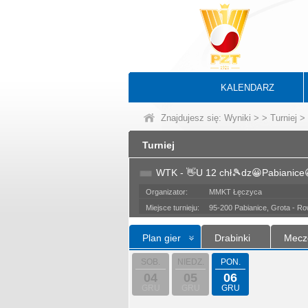
KALENDARZ
Znajdujesz się:
Wyniki
>
>
Turniej
> 
Turniej
WTK - 👋U 12 chł🎾dz😀Pabianice
Organizator:
MMKT Łęczyca
Miejsce turnieju:
95-200 Pabianice, Grota - R
Plan gier
Drabinki
Mecz
SOB.
NIEDZ.
PON.
04
05
06
GRU
GRU
GRU