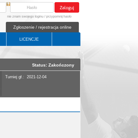
nie znam swojego loginu
/
przypomnij hasło
Zgłoszenie / rejestracja online
LICENCJE
Status: Zakończony
Turniej gł.:
2021-12-04