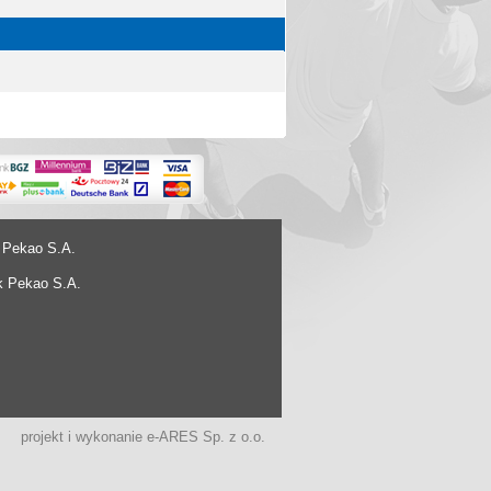
 Pekao S.A.
k Pekao S.A.
projekt i wykonanie
e-ARES Sp. z o.o.