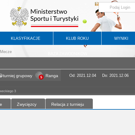
KLASYFIKACJE
KLUB ROKU
WYNIKI
Mecze
BAZA ZAWODNIKÓW
turniej grupowy
Ranga
Od: 2021.12.04
Do: 2021.12.06
5
oweckiego 3
e
Zwycięzcy
Relacja z turnieju