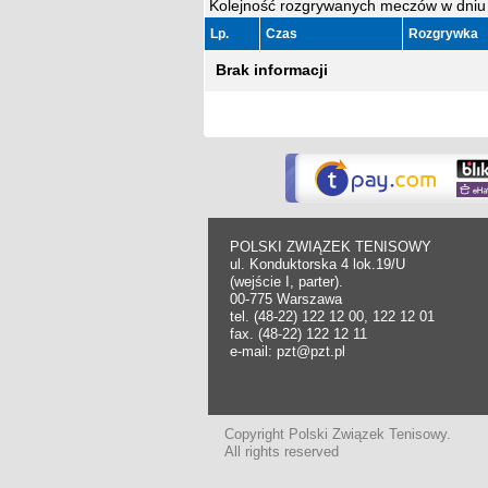
Kolejność rozgrywanych meczów w dniu
Lp.
Czas
Rozgrywka
Brak informacji
POLSKI ZWIĄZEK TENISOWY
ul. Konduktorska 4 lok.19/U
(wejście I, parter).
00-775 Warszawa
tel. (48-22) 122 12 00, 122 12 01
fax. (48-22) 122 12 11
e-mail: pzt@pzt.pl
Copyright Polski Związek Tenisowy.
All rights reserved