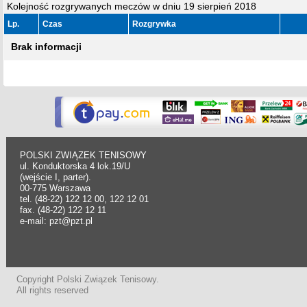
Kolejność rozgrywanych meczów w dniu 19 sierpień 2018
Lp.
Czas
Rozgrywka
Brak informacji
POLSKI ZWIĄZEK TENISOWY
ul. Konduktorska 4 lok.19/U
(wejście I, parter).
00-775 Warszawa
tel. (48-22) 122 12 00, 122 12 01
fax. (48-22) 122 12 11
e-mail: pzt@pzt.pl
Copyright Polski Związek Tenisowy.
All rights reserved