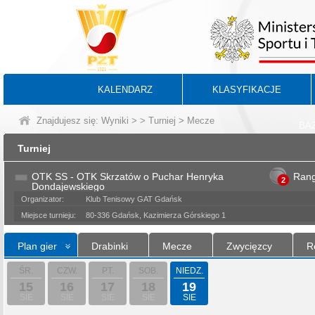
KALENDARZ
KLASYFIKACJE
Znajdujesz się:
Wyniki
>
>
Turniej
> Mecze
BA
Turniej
OTK SS - OTK Skrzatów o Puchar Henryka
Ran
2
Dondajewskiego
Organizator:
Klub Tenisowy GAT Gdańsk
Miejsce turnieju:
80-336 Gdańsk, Kazimierza Górskiego 1
Plan gier
Drabinki
Mecze
Zwycięzcy
R
ŚR.
CZW.
PT.
SOB.
NIEDZ.
15
16
17
18
19
SIE
SIE
SIE
SIE
SIE