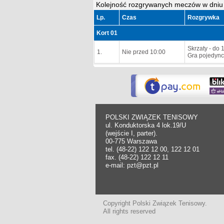
Kolejność rozgrywanych meczów w dniu
Lp.
Czas
Rozgrywka
Kort 01
Skrzaty - do 1
1.
Nie przed 10:00
Gra pojedync
POLSKI ZWIĄZEK TENISOWY
ul. Konduktorska 4 lok.19/U
(wejście I, parter).
00-775 Warszawa
tel. (48-22) 122 12 00, 122 12 01
fax. (48-22) 122 12 11
e-mail: pzt@pzt.pl
Copyright Polski Związek Tenisowy.
All rights reserved