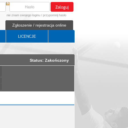
nie znam swojego loginu
/
przypomnij hasło
Zgłoszenie / rejestracja online
LICENCJE
Status: Zakończony