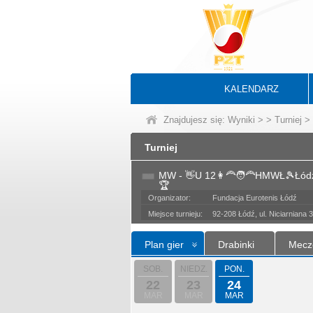
KALENDARZ
Znajdujesz się:
Wyniki
>
>
Turniej
> 
Turniej
MW - 👋U 12👩‍🦰🧑‍🦰HMWŁ🎾Łódź
🏆
Organizator:
Fundacja Eurotenis Łódź
Miejsce turnieju:
92-208 Łódź, ul. Niciarniana 3
Plan gier
Drabinki
Mecz
SOB.
NIEDZ.
PON.
22
23
24
MAR
MAR
MAR