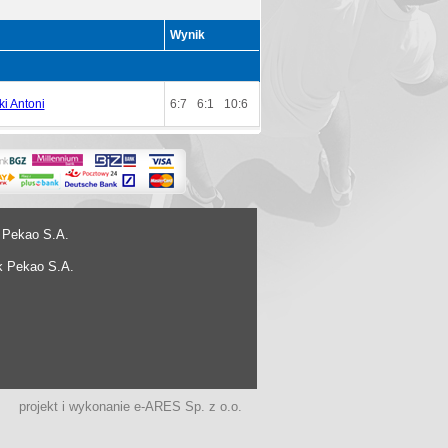
Wynik
i Antoni
6:7
6:1
10:6
 Pekao S.A.
k Pekao S.A.
projekt i wykonanie
e-ARES Sp. z o.o.