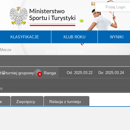
KLASYFIKACJE
KLUB ROKU
WYNIKI
Mecze
BAZA ZAWODNIKÓW
😀turniej grupowy
Ranga
Od: 2025.03.22
Do: 2025.03.24
4
/5
e
Zwycięzcy
Relacja z turnieju