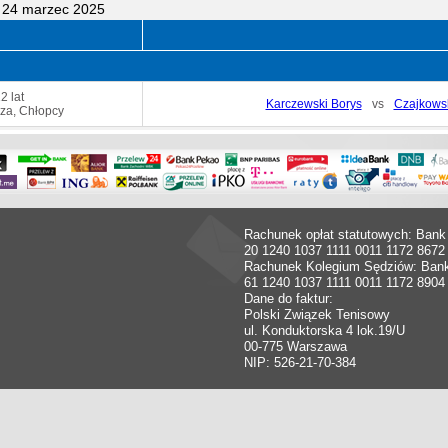
 24 marzec 2025
2 lat
Karczewski Borys
vs
Czajkowsk
za, Chłopcy
Rachunek opłat statutowych: Bank
20 1240 1037 1111 0011 1172 8672
Rachunek Kolegium Sędziów: Ban
61 1240 1037 1111 0011 1172 8904
Dane do faktur:
Polski Związek Tenisowy
ul. Konduktorska 4 lok.19/U
00-775 Warszawa
NIP: 526-21-70-384