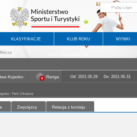
KLASYFIKACJE
KLUB ROKU
WYNIKI
Mecze
BAZA ZAWODNIKÓW
twa Kujasko-
Ranga
Od: 2021.05.29
Do: 2021.05.31
4
agutta - Park Zdrojowy
e
Zwycięzcy
Relacja z turnieju