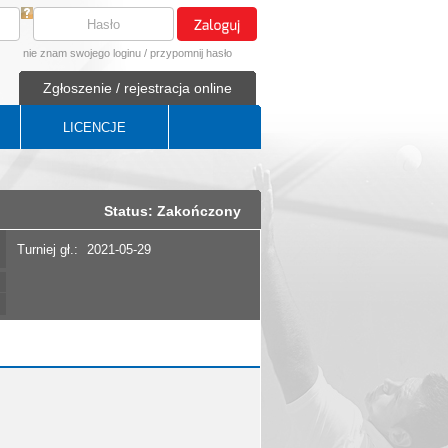
nie znam swojego loginu
/
przypomnij hasło
Zgłoszenie / rejestracja online
LICENCJE
Status: Zakończony
Turniej gł.:
2021-05-29