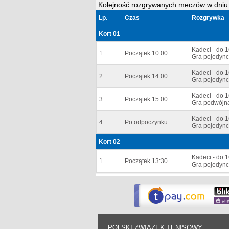
Kolejność rozgrywanych meczów w dniu
Lp.
Czas
Rozgrywka
Kort 01
Kadeci - do 1
1.
Początek 10:00
Gra pojedync
Kadeci - do 1
2.
Początek 14:00
Gra pojedync
Kadeci - do 1
3.
Początek 15:00
Gra podwójna
Kadeci - do 1
4.
Po odpoczynku
Gra pojedync
Kort 02
Kadeci - do 1
1.
Początek 13:30
Gra pojedync
POLSKI ZWIĄZEK TENISOWY