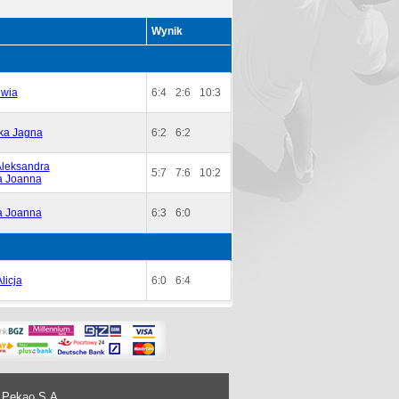
Wynik
iwia
6:4
2:6
10:3
a Jagna
6:2
6:2
Aleksandra
5:7
7:6
10:2
a Joanna
a Joanna
6:3
6:0
licja
6:0
6:4
 Pekao S.A.