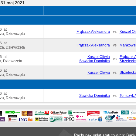
 31 maj 2021
6 lat
Frątczak Aleksandra
vs
Kuszel Ol
za, Dziewczęta
6 lat
Frątczak Aleksandra
vs
Mańkowsk
za, Dziewczęta
6 lat
Kuszel Oliwia
Frątczak 
vs
, Dziewczęta
Sawicka Dominika
Strzeleck
6 lat
Kuszel Oliwia
vs
Strzeleck
za, Dziewczęta
6 lat
Sawicka Dominika
vs
Tomczyk A
za, Dziewczęta
Rachunek opłat statutowych: Bank