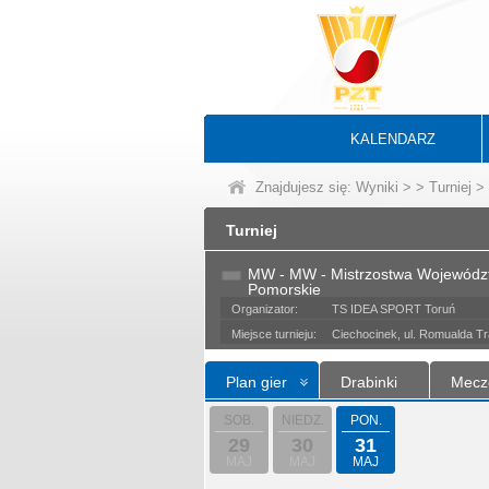
KALENDARZ
Znajdujesz się:
Wyniki
>
>
Turniej
> 
Turniej
MW - MW - Mistrzostwa Wojewódz
Pomorskie
Organizator:
TS IDEA SPORT Toruń
Miejsce turnieju:
Ciechocinek, ul. Romualda Tr
Plan gier
Drabinki
Mecz
SOB.
NIEDZ.
PON.
29
30
31
MAJ
MAJ
MAJ