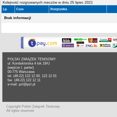
Kolejność rozgrywanych meczów w dniu 25 lipiec 2021
Lp.
Czas
Rozgrywka
Brak informacji
POLSKI ZWIĄZEK TENISOWY
ul. Konduktorska 4 lok.19/U
(wejście I, parter).
00-775 Warszawa
tel. (48-22) 122 12 00, 122 12 01
fax. (48-22) 122 12 11
e-mail: pzt@pzt.pl
Copyright Polski Związek Tenisowy.
All rights reserved