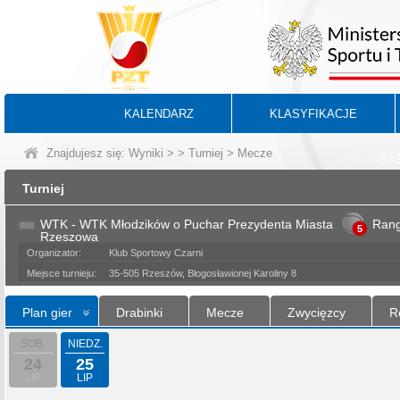
KALENDARZ
KLASYFIKACJE
Znajdujesz się:
Wyniki
>
>
Turniej
> Mecze
BA
Turniej
WTK - WTK Młodzików o Puchar Prezydenta Miasta
Ran
5
Rzeszowa
Organizator:
Klub Sportowy Czarni
Miejsce turnieju:
35-505 Rzeszów, Błogosławionej Karoliny 8
Plan gier
Drabinki
Mecze
Zwycięzcy
R
SOB.
NIEDZ.
24
25
LIP
LIP