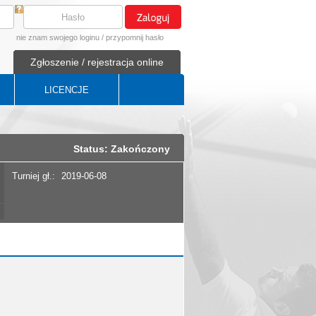
nie znam swojego loginu
/
przypomnij hasło
Zgłoszenie / rejestracja online
LICENCJE
Status: Zakończony
Turniej gł.:
2019-06-08