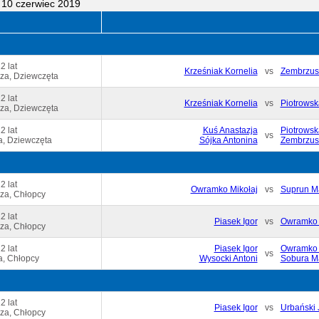
 10 czerwiec 2019
2 lat
Krześniak Kornelia
vs
Zembrzus
za, Dziewczęta
2 lat
Krześniak Kornelia
vs
Piotrowsk
za, Dziewczęta
2 lat
Kuś Anastazja
Piotrowsk
vs
, Dziewczęta
Sójka Antonina
Zembrzus
2 lat
Owramko Mikołaj
vs
Suprun M
za, Chłopcy
2 lat
Piasek Igor
vs
Owramko 
za, Chłopcy
2 lat
Piasek Igor
Owramko 
vs
a, Chłopcy
Wysocki Antoni
Sobura M
2 lat
Piasek Igor
vs
Urbański 
za, Chłopcy