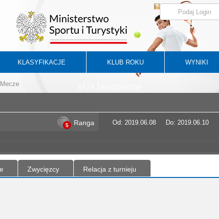
KLASYFIKACJE
KLUB ROKU
WYNIKI
Mecze
BAZA ZAWODNIKÓW
Ranga
Od: 2019.06.08
Do: 2019.06.10
5
e
Zwycięzcy
Relacja z turnieju