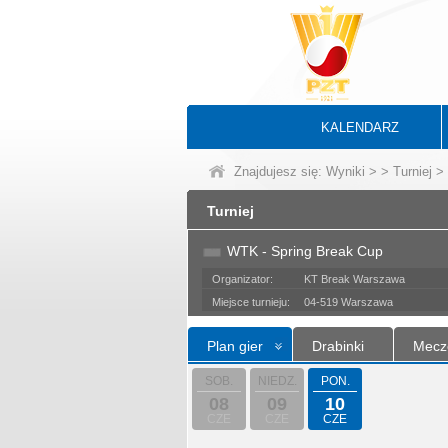
KALENDARZ
Znajdujesz się:
Wyniki
>
>
Turniej
> 
Turniej
WTK - Spring Break Cup
Organizator:
KT Break Warszawa
Miejsce turnieju:
04-519 Warszawa
Plan gier
Drabinki
Mecz
SOB.
NIEDZ.
PON.
08
09
10
CZE
CZE
CZE