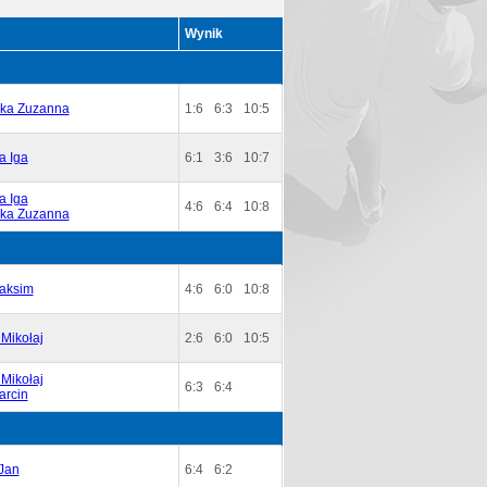
Wynik
ka Zuzanna
1:6
6:3
10:5
a Iga
6:1
3:6
10:7
a Iga
4:6
6:4
10:8
ka Zuzanna
aksim
4:6
6:0
10:8
Mikołaj
2:6
6:0
10:5
Mikołaj
6:3
6:4
arcin
Jan
6:4
6:2