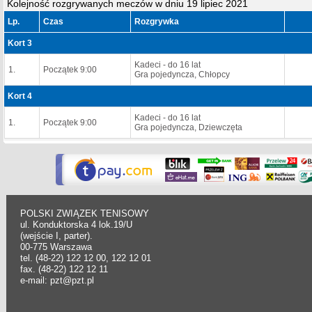
Kolejność rozgrywanych meczów w dniu 19 lipiec 2021
Lp.
Czas
Rozgrywka
Kort 3
Kadeci - do 16 lat
1.
Początek 9:00
Gra pojedyncza, Chłopcy
Kort 4
Kadeci - do 16 lat
1.
Początek 9:00
Gra pojedyncza, Dziewczęta
POLSKI ZWIĄZEK TENISOWY
ul. Konduktorska 4 lok.19/U
(wejście I, parter).
00-775 Warszawa
tel. (48-22) 122 12 00, 122 12 01
fax. (48-22) 122 12 11
e-mail: pzt@pzt.pl