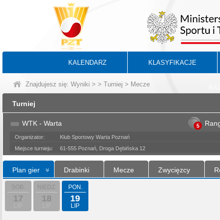
KALENDARZ
KLASYFIKACJE
Znajdujesz się:
Wyniki
>
>
Turniej
> Mecze
BA
Turniej
WTK - Warta
Ran
5
Organizator:
Klub Sportowy Warta Poznań
Miejsce turnieju:
61-555 Poznań, Droga Dębińska 12
Plan gier
Drabinki
Mecze
Zwycięzcy
R
SOB.
NIEDZ.
PON.
17
18
19
LIP
LIP
LIP