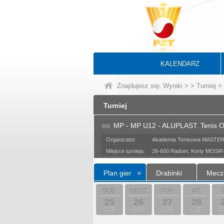
KALENDARZ
Znajdujesz się:
Wyniki
>
>
Turniej
> 
Turniej
MP - MP U12 - ALUPLAST. Tenis 
Organizator:
Akademia Tenisowa MASTE
Miejsce turnieju:
26-600 Radom, Korty MOSiR-
Plan gier
Drabinki
Mecz
SOB.
NIEDZ.
PON.
WT.
Ś
25
26
27
28
CZE
CZE
CZE
CZE
C