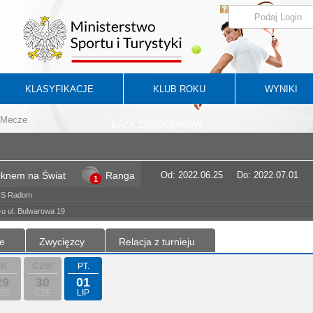
KLASYFIKACJE
KLUB ROKU
WYNIKI
Mecze
BAZA ZAWODNIKÓW
Oknem na Świat
Ranga
Od: 2022.06.25
Do: 2022.07.01
1
RS Radom
u ul. Bulwarowa 19
e
Zwycięzcy
Relacja z turnieju
R.
CZW.
PT.
29
30
01
ZE
CZE
LIP