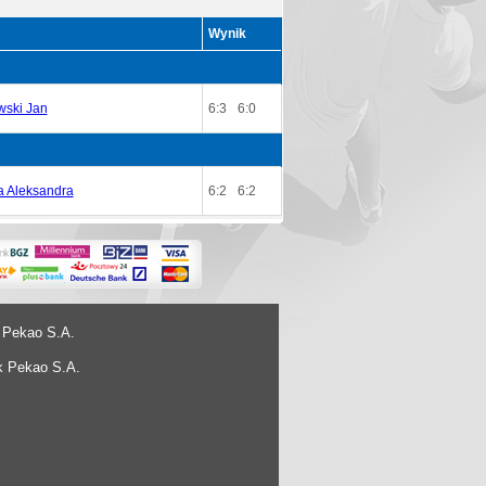
Wynik
ski Jan
6:3
6:0
 Aleksandra
6:2
6:2
 Pekao S.A.
k Pekao S.A.