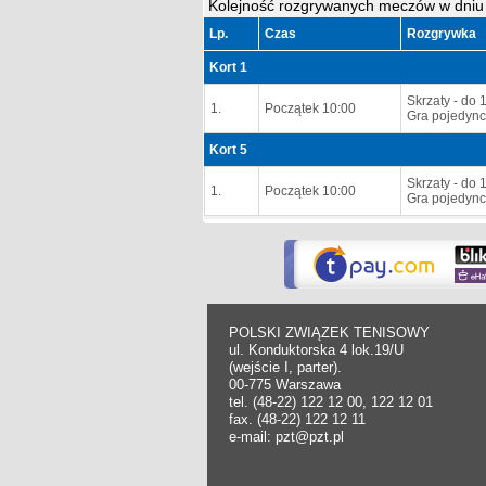
Kolejność rozgrywanych meczów w dniu 
Lp.
Czas
Rozgrywka
Kort 1
Skrzaty - do 1
1.
Początek 10:00
Gra pojedync
Kort 5
Skrzaty - do 1
1.
Początek 10:00
Gra pojedync
POLSKI ZWIĄZEK TENISOWY
ul. Konduktorska 4 lok.19/U
(wejście I, parter).
00-775 Warszawa
tel. (48-22) 122 12 00, 122 12 01
fax. (48-22) 122 12 11
e-mail: pzt@pzt.pl