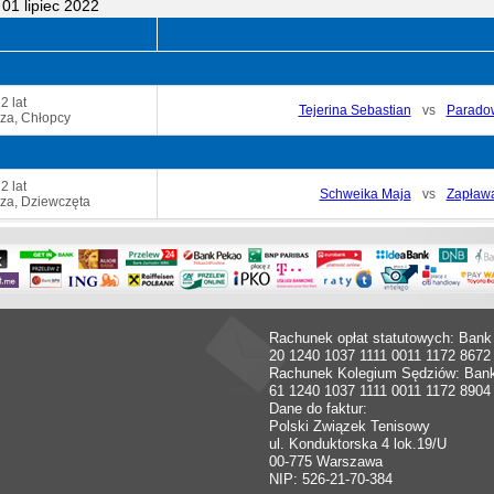
01 lipiec 2022
2 lat
Tejerina Sebastian
vs
Paradow
za, Chłopcy
2 lat
Schweika Maja
vs
Zapława
za, Dziewczęta
Rachunek opłat statutowych: Bank
20 1240 1037 1111 0011 1172 8672
Rachunek Kolegium Sędziów: Ban
61 1240 1037 1111 0011 1172 8904
Dane do faktur:
Polski Związek Tenisowy
ul. Konduktorska 4 lok.19/U
00-775 Warszawa
NIP: 526-21-70-384