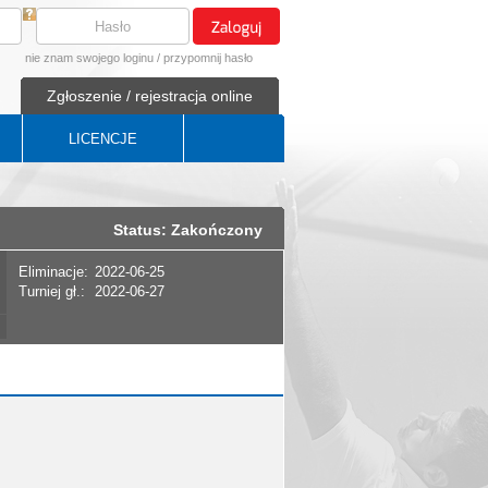
nie znam swojego loginu
/
przypomnij hasło
Zgłoszenie / rejestracja online
LICENCJE
Status: Zakończony
Eliminacje:
2022-06-25
Turniej gł.:
2022-06-27