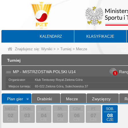
KALENDARZ
KLASYFIKACJE
Znajdujesz się:
Wyniki
>
>
Turniej
> Mecze
BA
Turniej
MP - MISTRZOSTWA POLSKI U14
Ran
1
Organizator:
Klub Tenisowy Royal Zielona Góra
Miejsce turnieju:
65-022 Zielona Góra, Sulechowska 37
Plan gier
Drabinki
Mecze
Zwycięzcy
R
NIEDZ.
PON.
WT.
ŚR.
CZW.
PT.
SOB.
02
03
04
05
06
07
08
CZE
CZE
CZE
CZE
CZE
CZE
CZE