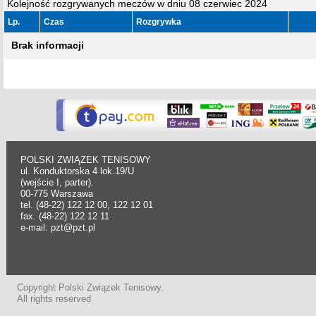
Kolejność rozgrywanych meczów w dniu 08 czerwiec 2024
Lp.
Czas
Rozgrywka
Brak informacji
POLSKI ZWIĄZEK TENISOWY
ul. Konduktorska 4 lok.19/U
(wejście I, parter).
00-775 Warszawa
tel. (48-22) 122 12 00, 122 12 01
fax. (48-22) 122 12 11
e-mail: pzt@pzt.pl
Copyright Polski Związek Tenisowy.
All rights reserved