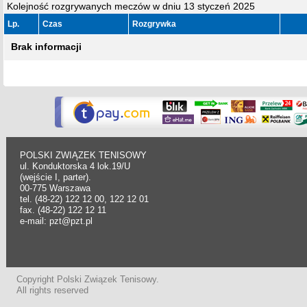
Kolejność rozgrywanych meczów w dniu 13 styczeń 2025
Lp.
Czas
Rozgrywka
Brak informacji
POLSKI ZWIĄZEK TENISOWY
ul. Konduktorska 4 lok.19/U
(wejście I, parter).
00-775 Warszawa
tel. (48-22) 122 12 00, 122 12 01
fax. (48-22) 122 12 11
e-mail: pzt@pzt.pl
Copyright Polski Związek Tenisowy.
All rights reserved