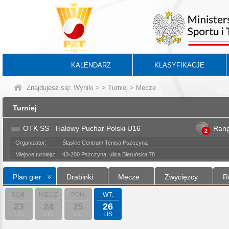
KALENDARZ
KLASYFIKACJE
Znajdujesz się:
Wyniki
>
>
Turniej
> Mecze
BA
Turniej
OTK SS - Halowy Puchar Polski U16
Ran
2
Organizator:
Śląskie Centrum Tenisa Pszczyna
Miejsce turnieju:
43-200 Pszczyna, ulica Bieruńska 78
Plan gier
Drabinki
Mecze
Zwycięzcy
R
SOB.
NIEDZ.
PON.
WT.
23
24
25
26
LIS
LIS
LIS
LIS