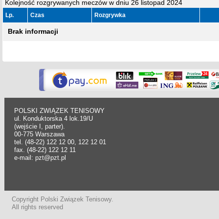
Kolejność rozgrywanych meczów w dniu 26 listopad 2024
Lp.
Czas
Rozgrywka
Brak informacji
POLSKI ZWIĄZEK TENISOWY
ul. Konduktorska 4 lok.19/U
(wejście I, parter).
00-775 Warszawa
tel. (48-22) 122 12 00, 122 12 01
fax. (48-22) 122 12 11
e-mail: pzt@pzt.pl
Copyright Polski Związek Tenisowy.
All rights reserved