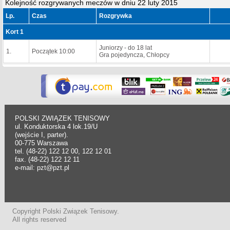
Kolejność rozgrywanych meczów w dniu 22 luty 2015
Lp.
Czas
Rozgrywka
Kort 1
Juniorzy - do 18 lat
1.
Początek 10:00
Gra pojedyncza, Chłopcy
POLSKI ZWIĄZEK TENISOWY
ul. Konduktorska 4 lok.19/U
(wejście I, parter).
00-775 Warszawa
tel. (48-22) 122 12 00, 122 12 01
fax. (48-22) 122 12 11
e-mail: pzt@pzt.pl
Copyright Polski Związek Tenisowy.
All rights reserved