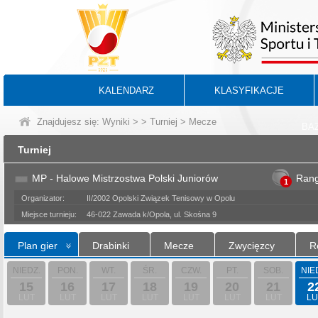
KALENDARZ
KLASYFIKACJE
Znajdujesz się:
Wyniki
>
>
Turniej
> Mecze
BA
Turniej
MP - Halowe Mistrzostwa Polski Juniorów
Ran
1
Organizator:
II/2002 Opolski Związek Tenisowy w Opolu
Miejsce turnieju:
46-022 Zawada k/Opola, ul. Skośna 9
Plan gier
Drabinki
Mecze
Zwycięzcy
R
NIEDZ.
PON.
WT.
ŚR.
CZW.
PT.
SOB.
NIE
15
16
17
18
19
20
21
2
LUT
LUT
LUT
LUT
LUT
LUT
LUT
LU