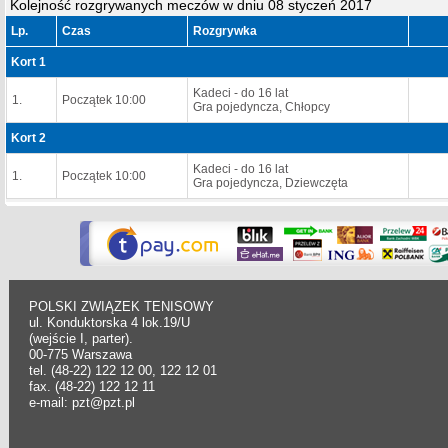
Kolejność rozgrywanych meczów w dniu 08 styczeń 2017
Lp.
Czas
Rozgrywka
Kort 1
Kadeci - do 16 lat
1.
Początek 10:00
Gra pojedyncza, Chłopcy
Kort 2
Kadeci - do 16 lat
1.
Początek 10:00
Gra pojedyncza, Dziewczęta
POLSKI ZWIĄZEK TENISOWY
ul. Konduktorska 4 lok.19/U
(wejście I, parter).
00-775 Warszawa
tel. (48-22) 122 12 00, 122 12 01
fax. (48-22) 122 12 11
e-mail: pzt@pzt.pl