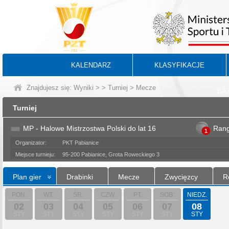
KALENDARZ
KLASYFIKACJE
Znajdujesz się:
Wyniki
>
>
Turniej
> Mecze
BA
Turniej
MP - Halowe Mistrzostwa Polski do lat 16
Ran
1
Organizator:
PKT Pabianice
Miejsce turnieju:
95-200 Pabianice, Grota Roweckiego 3
Plan gier
Drabinki
Mecze
Zwycięzcy
R
PON.
WT.
ŚR.
CZW.
PT.
SOB.
NIEDZ.
02
03
04
05
06
07
08
STY
STY
STY
STY
STY
STY
STY