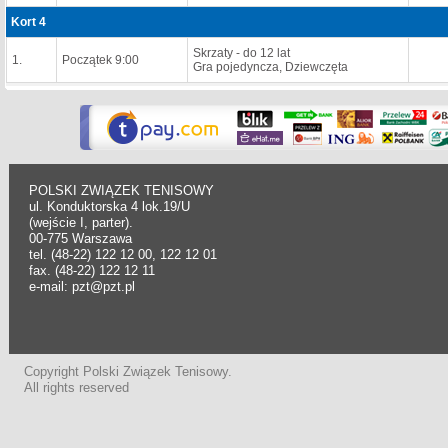
Kort 4
Skrzaty - do 12 lat
1.
Początek 9:00
Gra pojedyncza, Dziewczęta
POLSKI ZWIĄZEK TENISOWY
ul. Konduktorska 4 lok.19/U
(wejście I, parter).
00-775 Warszawa
tel. (48-22) 122 12 00, 122 12 01
fax. (48-22) 122 12 11
e-mail: pzt@pzt.pl
Copyright Polski Związek Tenisowy.
All rights reserved