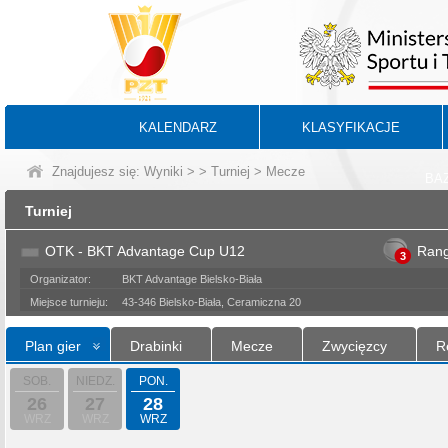
KALENDARZ
KLASYFIKACJE
Znajdujesz się:
Wyniki
>
>
Turniej
> Mecze
BA
Turniej
OTK - BKT Advantage Cup U12
Ran
3
Organizator:
BKT Advantage Bielsko-Biała
Miejsce turnieju:
43-346 Bielsko-Biała, Ceramiczna 20
Plan gier
Drabinki
Mecze
Zwycięzcy
R
SOB.
NIEDZ.
PON.
26
27
28
WRZ
WRZ
WRZ