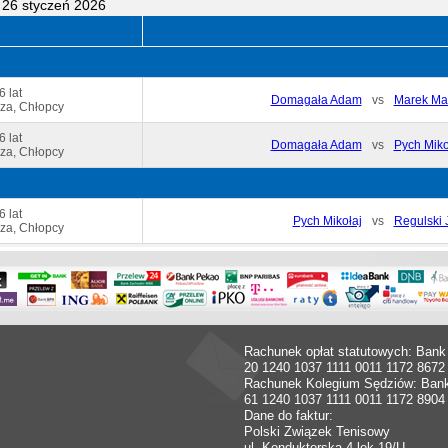
 26 styczeń 2026
6 lat
Domagała Adam
vs
Marek Ma
za, Chłopcy
6 lat
Domagała Adam
vs
Pych Miko
za, Chłopcy
6 lat
Pych Mikołaj
vs
Regulski 
za, Chłopcy
Rachunek opłat statutowych: Bank
20 1240 1037 1111 0011 1172 8672
Rachunek Kolegium Sędziów: Ban
61 1240 1037 1111 0011 1172 8904
Dane do faktur:
Polski Związek Tenisowy
ul. Konduktorska 4 lok.19/U