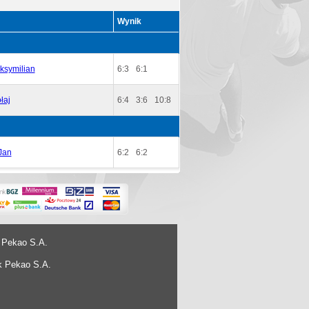
Wynik
ksymilian
6:3
6:1
łaj
6:4
3:6
10:8
Jan
6:2
6:2
 Pekao S.A.
k Pekao S.A.