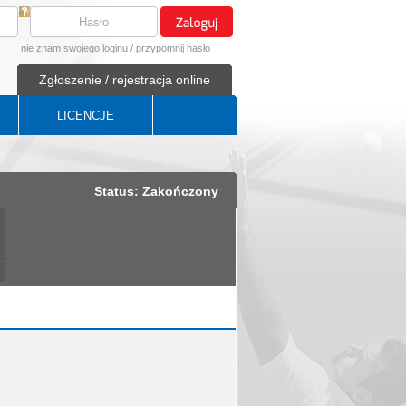
nie znam swojego loginu
/
przypomnij hasło
Zgłoszenie / rejestracja online
LICENCJE
Status: Zakończony