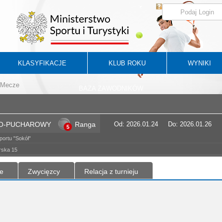
KLASYFIKACJE
KLUB ROKU
WYNIKI
Mecze
BAZA ZAWODNIKÓW
WO-PUCHAROWY
Ranga
Od: 2026.01.24
Do: 2026.01.26
5
ortu "Sokół"
rska 15
e
Zwycięzcy
Relacja z turnieju