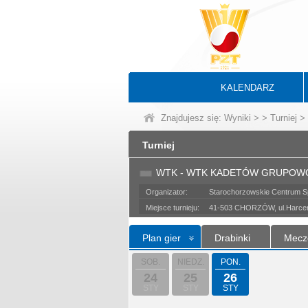
KALENDARZ
Znajdujesz się:
Wyniki
>
>
Turniej
> 
Turniej
WTK - WTK KADETÓW GRUPO
Organizator:
Starochorzowskie Centrum Sp
Miejsce turnieju:
41-503 CHORZÓW, ul.Harce
Plan gier
Drabinki
Mecz
SOB.
NIEDZ.
PON.
24
25
26
STY
STY
STY