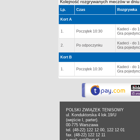
Kolejność rozgrywanych meczów w dniu
Lp.
Czas
Rozgrywka
Kort A
Kadeci - do 1
1.
Początek 10:30
Gra pojedync
Kadeci - do 1
2.
Po odpoczynku
Gra pojedync
Kort B
Kadeci - do 1
1.
Początek 10:30
Gra pojedync
POLSKI ZWIĄZEK TENISOWY
ul. Konduktorska 4 lok.19/U
(wejście I, parter).
00-775 Warszawa
tel. (48-22) 122 12 00, 122 12 01
fax. (48-22) 122 12 11
e-mail: pzt@pzt.pl