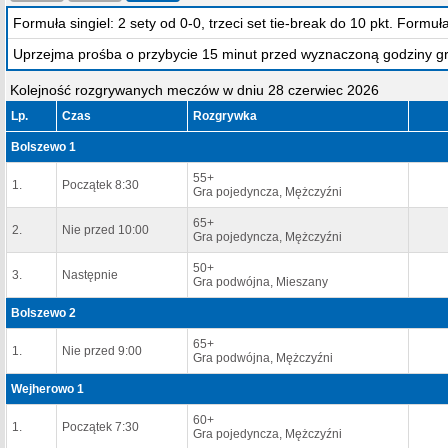
Formuła singiel: 2 sety od 0-0, trzeci set tie-break do 10 pkt. Formu
Uprzejma prośba o przybycie 15 minut przed wyznaczoną godziny gr
Kolejność rozgrywanych meczów w dniu 28 czerwiec 2026
Lp.
Czas
Rozgrywka
Bolszewo 1
55+
1.
Początek 8:30
Gra pojedyncza, Mężczyźni
65+
2.
Nie przed 10:00
Gra pojedyncza, Mężczyźni
50+
3.
Następnie
Gra podwójna, Mieszany
Bolszewo 2
65+
1.
Nie przed 9:00
Gra podwójna, Mężczyźni
Wejherowo 1
60+
1.
Początek 7:30
Gra pojedyncza, Mężczyźni