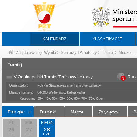
KALENDARZ
KLASYFIKACJE
Znajdujesz się:
Wyniki
>
Seniorzy I Amatorzy
>
Turniej
> Mecze
BA
Turniej
V Ogólnopolski Turniej Tenisowy Lekarzy
Ran
3
Organizator:
Polskie Stowarzyszenie Tenisowe Lekarzy
Miejsce turnieju:
84-200 Wejherowo, Kalwaryjska
Kategorie:
35+, 45+, 50+, 55+, 60+, 65+, 70+, 75+, Open
Plan gier
Drabinki
Mecze
Zwycięzcy
R
PT.
SOB.
NIEDZ.
26
27
28
CZE
CZE
CZE