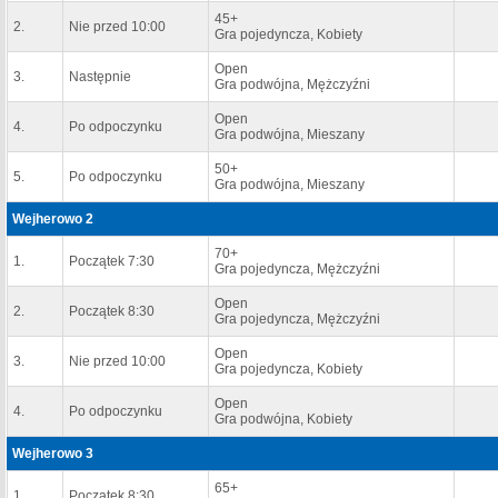
45+
2.
Nie przed 10:00
Gra pojedyncza, Kobiety
Open
3.
Następnie
Gra podwójna, Mężczyźni
Open
4.
Po odpoczynku
Gra podwójna, Mieszany
50+
5.
Po odpoczynku
Gra podwójna, Mieszany
Wejherowo 2
70+
1.
Początek 7:30
Gra pojedyncza, Mężczyźni
Open
2.
Początek 8:30
Gra pojedyncza, Mężczyźni
Open
3.
Nie przed 10:00
Gra pojedyncza, Kobiety
Open
4.
Po odpoczynku
Gra podwójna, Kobiety
Wejherowo 3
65+
1.
Początek 8:30