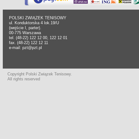
POLSKI ZWIĄZEK TENISOWY
ul. Konduktorska 4 lok.19/U
(wejście I, parter).
00-775 Warszawa
tel. (48-22) 122 12 00, 122 12 01
fax. (48-22) 122 12 11
e-mail: pzt@pzt.pl
Copyright Polski Związek Tenisowy.
All rights reserved