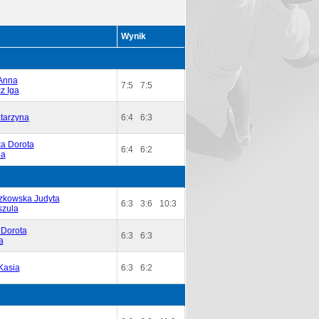
Wynik
Anna
7:5
7:5
z Iga
tarzyna
6:4
6:3
a Dorota
6:4
6:2
ia
czkowska Judyta
6:3
3:6
10:3
szula
 Dorota
6:3
6:3
a
Kasia
6:3
6:2