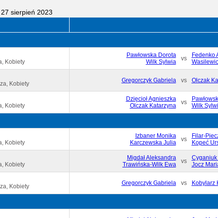
27 sierpień 2023
Pawłowska Dorota
Fedenko 
vs
, Kobiety
Wilk Sylwia
Wasilewic
Gregorczyk Gabriela
vs
Olczak Ka
za, Kobiety
Dzięcioł Agnieszka
Pawłowsk
vs
, Kobiety
Olczak Katarzyna
Wilk Sylw
Izbaner Monika
Filar-Pie
vs
, Kobiety
Karczewska Julia
Kopeć Ur
Migdał Aleksandra
Cyganiuk
vs
, Kobiety
Trawińska-Wilk Ewa
Jocz Mari
Gregorczyk Gabriela
vs
Kobylarz 
za, Kobiety