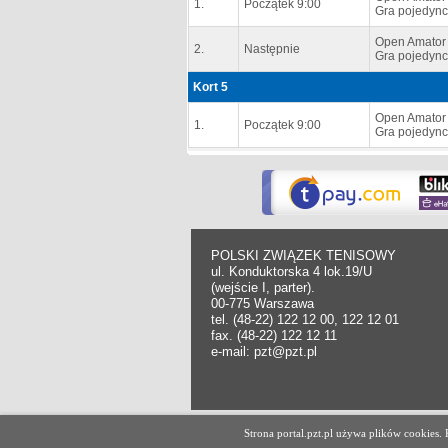
1.
Początek 9:00
Gra pojedync
Open Amator
2.
Następnie
Gra pojedync
Kort 5
Open Amator
1.
Początek 9:00
Gra pojedync
POLSKI ZWIĄZEK TENISOWY
ul. Konduktorska 4 lok.19/U
(wejście I, parter).
00-775 Warszawa
tel. (48-22) 122 12 00, 122 12 01
fax. (48-22) 122 12 11
e-mail: pzt@pzt.pl
Copyright Polski Związek Tenisowy.
Strona portal.pzt.pl używa plików cookies
All rights reserved