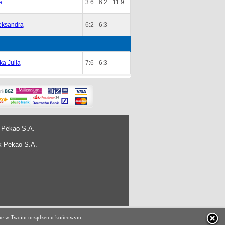
a
3:6
6:2
11:9
eksandra
6:2
6:3
a Julia
7:6
6:3
 Pekao S.A.
k Pekao S.A.
projekt i wykonanie
e-ARES Sp. z o.o.
czane w Twoim urządzeniu końcowym.