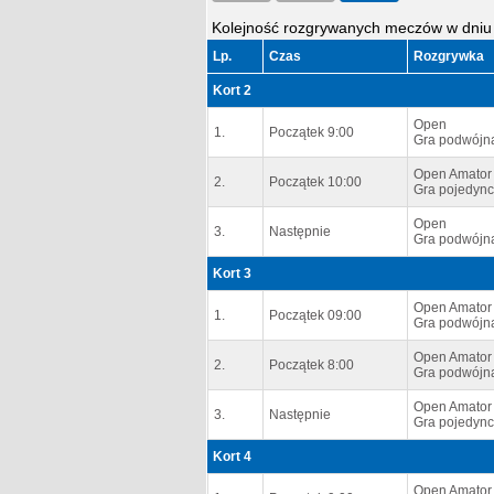
Kolejność rozgrywanych meczów w dniu 
Lp.
Czas
Rozgrywka
Kort 2
Open
1.
Początek 9:00
Gra podwójna
Open Amator
2.
Początek 10:00
Gra pojedync
Open
3.
Następnie
Gra podwójna
Kort 3
Open Amator
1.
Początek 09:00
Gra podwójna
Open Amator
2.
Początek 8:00
Gra podwójna
Open Amator
3.
Następnie
Gra pojedync
Kort 4
Open Amator