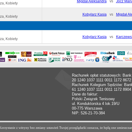
Migdał Aleksandra
vs
Jocz Mari
za, Kobiety
Kobylarz Kasia
vs
Migdał Al
za, Kobiety
Kobylarz Kasia
vs
Karczewsk
za, Kobiety
Rachunek opłat statutowych: Bank
20 1240 1037 1111 0011 1172 8672
Rachunek Kolegium Sędziów: Ban
61 1240 1037 1111 0011 1172 8904
Dane do faktur:
Polski Związek Tenisowy
ul. Konduktorska 4 lok.19/U
00-775 Warszawa
NIP: 526-21-70-384
. Korzystanie z witryny bez zmiany ustawień Twojej przeglądarki oznacza, że będą one umiesz