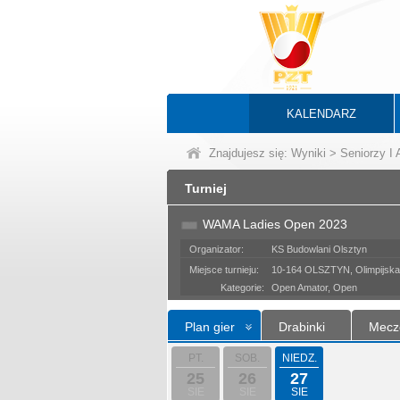
KALENDARZ
Znajdujesz się:
Wyniki
>
Seniorzy I
Turniej
WAMA Ladies Open 2023
Organizator:
KS Budowlani Olsztyn
Miejsce turnieju:
10-164 OLSZTYN, Olimpijska
Kategorie:
Open Amator, Open
Plan gier
Drabinki
Mecz
PT.
SOB.
NIEDZ.
25
26
27
SIE
SIE
SIE