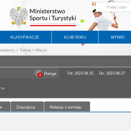
KLASYFIKACJE
KLUB ROKU
WYNIKI
 Amatorzy
>
Turniej
> Mecze
BAZA ZAWODNIKÓW
Ranga
Od: 2023.08.25
Do: 2023.08.27
2
 9a
e
Zwycięzcy
Relacja z turnieju