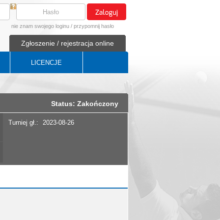
nie znam swojego loginu
/
przypomnij hasło
Zgłoszenie / rejestracja online
LICENCJE
Status: Zakończony
Turniej gł.:
2023-08-26