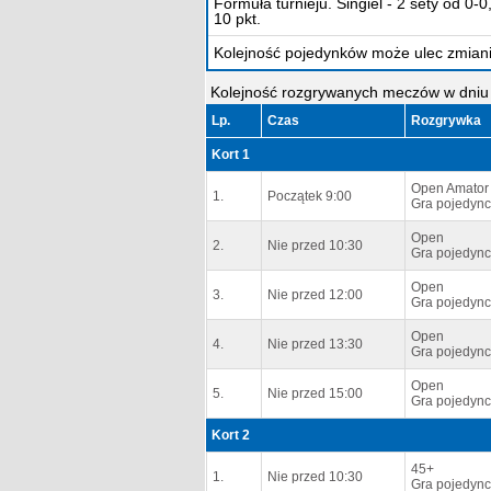
Formuła turnieju. Singiel - 2 sety od 0
10 pkt.
Kolejność pojedynków może ulec zmiani
Kolejność rozgrywanych meczów w dniu 
Lp.
Czas
Rozgrywka
Kort 1
Open Amator
1.
Początek 9:00
Gra pojedync
Open
2.
Nie przed 10:30
Gra pojedync
Open
3.
Nie przed 12:00
Gra pojedync
Open
4.
Nie przed 13:30
Gra pojedync
Open
5.
Nie przed 15:00
Gra pojedync
Kort 2
45+
1.
Nie przed 10:30
Gra pojedync