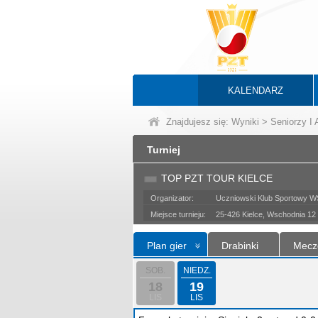
KALENDARZ
Znajdujesz się:
Wyniki
>
Seniorzy I
Turniej
TOP PZT TOUR KIELCE
Organizator:
Uczniowski Klub Sportowy 
Miejsce turnieju:
25-426 Kielce, Wschodnia 12
Plan gier
Drabinki
Mecz
SOB.
NIEDZ.
18
19
LIS
LIS