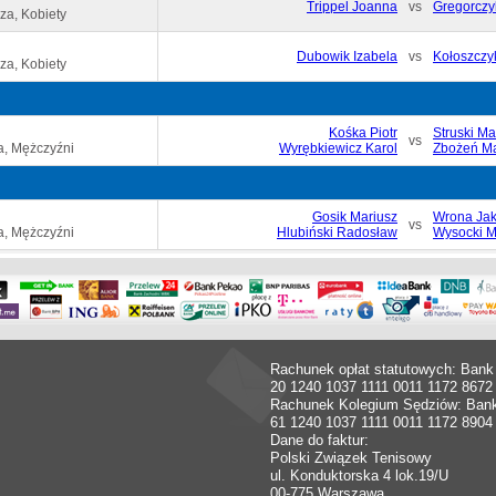
Trippel Joanna
vs
Gregorczy
za, Kobiety
Dubowik Izabela
vs
Kołoszczyk
za, Kobiety
Kośka Piotr
Struski Ma
vs
a, Mężczyźni
Wyrębkiewicz Karol
Zbożeń Ma
Gosik Mariusz
Wrona Ja
vs
a, Mężczyźni
Hlubiński Radosław
Wysocki M
Rachunek opłat statutowych: Bank
20 1240 1037 1111 0011 1172 8672
Rachunek Kolegium Sędziów: Ban
61 1240 1037 1111 0011 1172 8904
Dane do faktur:
Polski Związek Tenisowy
ul. Konduktorska 4 lok.19/U
00-775 Warszawa