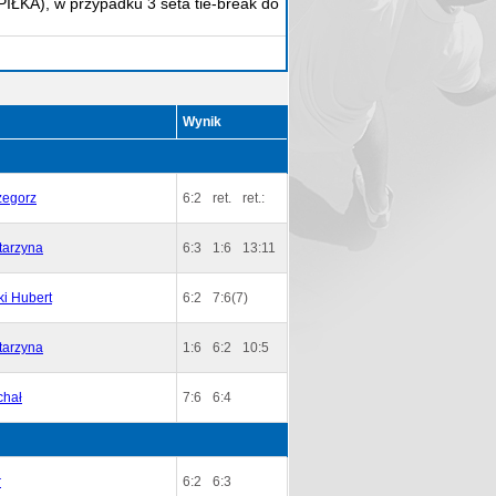
 PIŁKA), w przypadku 3 seta tie-break do
Wynik
zegorz
6:2
ret.
ret.:
tarzyna
6:3
1:6
13:11
i Hubert
6:2
7:6(7)
tarzyna
1:6
6:2
10:5
chał
7:6
6:4
r
6:2
6:3