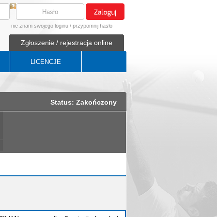
nie znam swojego loginu
/
przypomnij hasło
Zgłoszenie / rejestracja online
LICENCJE
Status: Zakończony