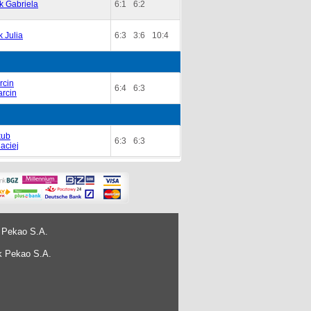
k Gabriela
6:1
6:2
 Julia
6:3
3:6
10:4
rcin
6:4
6:3
rcin
kub
6:3
6:3
aciej
 Pekao S.A.
k Pekao S.A.