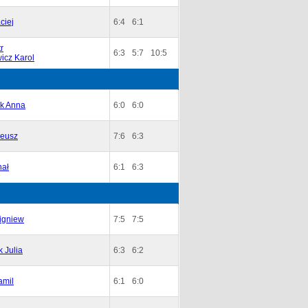
ciej
6:4
6:1
r
6:3
5:7
10:5
icz Karol
yk Anna
6:0
6:0
neusz
7:6
6:3
hał
6:1
6:3
igniew
7:5
7:5
 Julia
6:3
6:2
amil
6:1
6:0