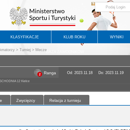
KLASYFIKACJE
KLUB ROKU
WYNIKI
 Amatorzy
>
Turniej
> Mecze
BAZA ZAWODNIKÓW
Ranga
Od: 2023.11.18
Do: 2023.11.19
2
WSCHODNIA 12 Kielce
e
Zwycięzcy
Relacja z turnieju