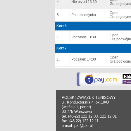
4.
Nie przed 13:30
Gra pojedync
Open
5.
Po odpoczynku
Gra pojedync
Kort 5
Open
1.
Początek 13:30
Gra podwójn
Kort 7
Open
1.
Początek 14:00
Gra podwójn
POLSKI ZWIĄZEK TENISOWY
ul. Konduktorska 4 lok.19/U
(wejście I, parter).
00-775 Warszawa
tel. (48-22) 122 12 00, 122 12 01
fax. (48-22) 122 12 11
e-mail: pzt@pzt.pl