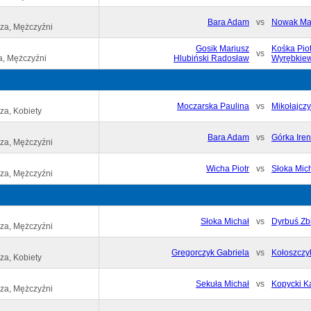
Bara Adam
vs
Nowak Ma
za, Mężczyźni
Gosik Mariusz
Kośka Piot
vs
a, Mężczyźni
Hlubiński Radosław
Wyrębkiew
Moczarska Paulina
vs
Mikołajcz
za, Kobiety
Bara Adam
vs
Górka Ire
za, Mężczyźni
Wicha Piotr
vs
Słoka Mic
za, Mężczyźni
Słoka Michał
vs
Dyrbuś Zb
za, Mężczyźni
Gregorczyk Gabriela
vs
Kołoszczyk
za, Kobiety
Sekuła Michał
vs
Kopycki K
za, Mężczyźni