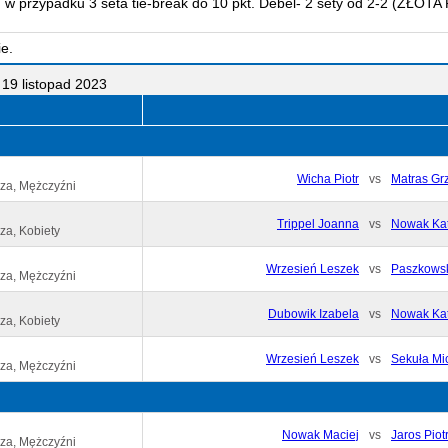
-0, w przypadku 3 seta tie-break do 10 pkt. Debel- 2 sety od 2-2 (ZŁOTA
e.
19 listopad 2023
Wicha Piotr
vs
Matras Gr
za, Mężczyźni
Trippel Joanna
vs
Nowak Ka
za, Kobiety
Wrzesień Leszek
vs
Paszkowsk
za, Mężczyźni
Dubowik Izabela
vs
Nowak Ka
za, Kobiety
Wrzesień Leszek
vs
Sekuła Mi
za, Mężczyźni
Nowak Maciej
vs
Jaros Piot
za, Mężczyźni