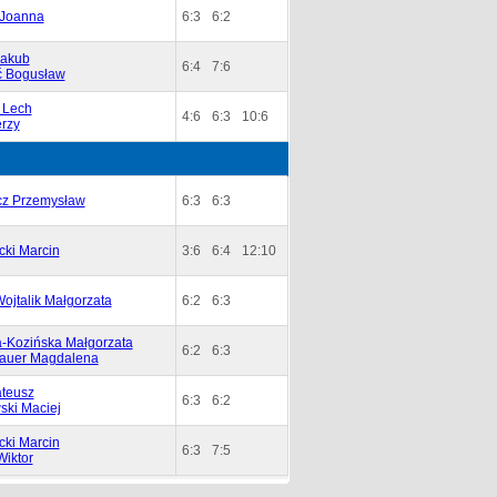
 Joanna
6:3
6:2
Jakub
6:4
7:6
ć Bogusław
 Lech
4:6
6:3
10:6
rzy
z Przemysław
6:3
6:3
cki Marcin
3:6
6:4
12:10
ojtalik Małgorzata
6:2
6:3
-Kozińska Małgorzata
6:2
6:3
Bauer Magdalena
teusz
6:3
6:2
ski Maciej
cki Marcin
6:3
7:5
Wiktor