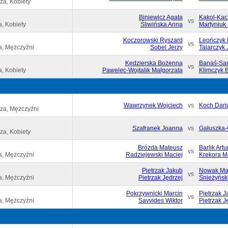
za, Kobiety
Biniewicz Agata
Kąkol-Kac
vs
, Kobiety
Śliwińska Anna
Martyniuk
Koczorowski Ryszard
Leończyk 
vs
a, Mężczyźni
Sobel Jerzy
Talarczyk 
Kędzierska Bożenna
Banaś-Sa
vs
, Kobiety
Pawelec-Wojtalik Małgorzata
Klimczyk 
Wawrzynek Wojciech
vs
Koch Dari
za, Mężczyźni
Szafranek Joanna
vs
Gałuszka-
za, Kobiety
Brózda Mateusz
Barlik Artu
vs
a, Mężczyźni
Radziejewski Maciej
Krekora M
Pietrzak Jakub
Nowak Ma
vs
a, Mężczyźni
Pietrzak Jędrzej
Śnieżyńsk
Pokrzywnicki Marcin
Pietrzak J
vs
a, Mężczyźni
Savvides Wiktor
Pietrzak J