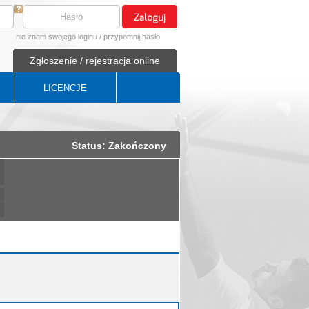
nie znam swojego loginu
/
przypomnij hasło
Zgłoszenie / rejestracja online
LICENCJE
Status: Zakończony