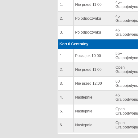
45+
1.
Nie przed 11:00
Gra pojedync
45+
2.
Po odpoczynku
Gra podwójn
45+
3.
Po odpoczynku
Gra podwójn
Kort 6 Centralny
55+
1.
Początek 10:00
Gra pojedync
Open
2.
Nie przed 11:00
Gra pojedync
60+
3.
Nie przed 12:00
Gra pojedync
45+
4.
Następnie
Gra podwójna
Open
5.
Następnie
Gra podwójn
Open
6.
Następnie
Gra podwójn