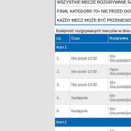
WSZYSTKIE MECZE ROZGRYWANE SĄ
FINAŁ KATEGORII 70+ NIE PRZED GOD
KAŻDY MECZ MOŻE BYĆ PRZENIESIO
Kolejność rozgrywanych meczów w dniu 
Lp.
Czas
Rozgrywka
Kort 1
35+
1.
Nie przed 10:30
Gra pojedync
Open
2.
Nie przed 12:30
Gra podwójn
65+
3.
Nie przed 13:30
Gra podwójn
65+
4.
Następnie
Gra podwójn
65+
5.
Następnie
Gra podwójn
Kort 2