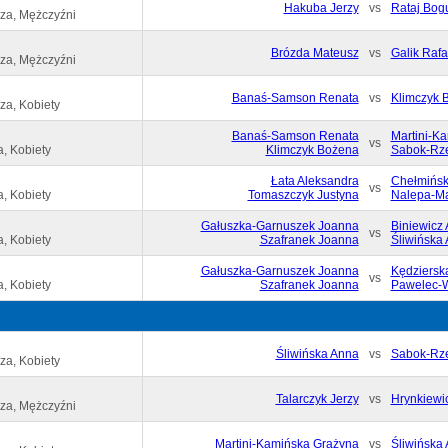
Hakuba Jerzy
vs
Rataj Bog
za, Mężczyźni
Brózda Mateusz
vs
Galik Rafa
za, Mężczyźni
Banaś-Samson Renata
vs
Klimczyk 
za, Kobiety
Banaś-Samson Renata
Martini-K
vs
, Kobiety
Klimczyk Bożena
Sabok-Rz
Łata Aleksandra
Chełmińsk
vs
, Kobiety
Tomaszczyk Justyna
Nalepa-Ma
Gałuszka-Garnuszek Joanna
Biniewicz 
vs
, Kobiety
Szafranek Joanna
Śliwińska
Gałuszka-Garnuszek Joanna
Kędziersk
vs
, Kobiety
Szafranek Joanna
Pawelec-W
Śliwińska Anna
vs
Sabok-Rz
za, Kobiety
Talarczyk Jerzy
vs
Hrynkiewi
za, Mężczyźni
Martini-Kamińska Grażyna
vs
Śliwińska