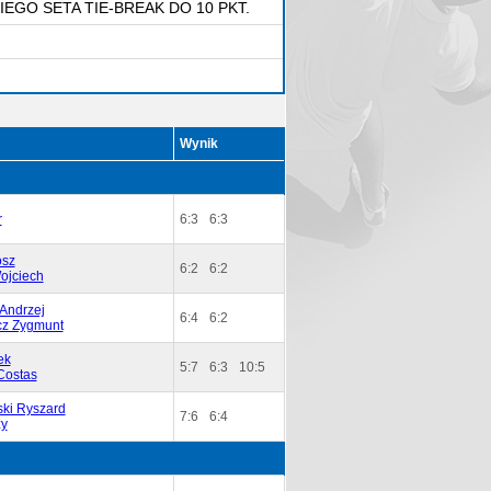
O SETA TIE-BREAK DO 10 PKT.
Wynik
r
6:3
6:3
osz
6:2
6:2
ojciech
 Andrzej
6:4
6:2
z Zygmunt
ek
5:7
6:3
10:5
Costas
ki Ryszard
7:6
6:4
zy