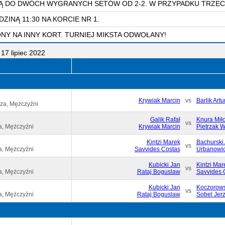
 DO DWÓCH WYGRANYCH SETÓW OD 2-2. W PRZYPADKU TRZECIEG
ZINĄ 11:30 NA KORCIE NR 1.
NY NA INNY KORT. TURNIEJ MIKSTA ODWOŁANY!
17 lipiec 2022
Krywiak Marcin
vs
Barlik Artu
za, Mężczyźni
Galik Rafał
Knura Mił
vs
a, Mężczyźni
Krywiak Marcin
Pietrzak W
Kintzi Marek
Bachurski
vs
a, Mężczyźni
Savvides Costas
Urbanowic
Kubicki Jan
Kintzi Mar
vs
a, Mężczyźni
Rataj Boguslaw
Savvides 
Kubicki Jan
Koczorows
vs
a, Mężczyźni
Rataj Boguslaw
Sobel Jer