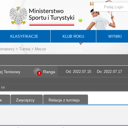
KLASYFIKACJE
KLUB ROKU
WYNIKI
 Amatorzy
>
Turniej
> Mecze
BAZA ZAWODNIKÓW
j Tenisowy
Ranga
Od: 2022.07.15
Do: 2022.07.17
3
k 6A
e
Zwycięzcy
Relacja z turnieju