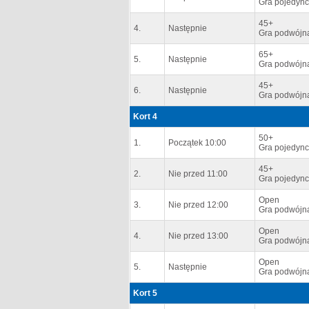
Gra pojedync
45+
4.
Następnie
Gra podwójna
65+
5.
Następnie
Gra podwójn
45+
6.
Następnie
Gra podwójna
Kort 4
50+
1.
Początek 10:00
Gra pojedync
45+
2.
Nie przed 11:00
Gra pojedync
Open
3.
Nie przed 12:00
Gra podwójn
Open
4.
Nie przed 13:00
Gra podwójn
Open
5.
Następnie
Gra podwójn
Kort 5