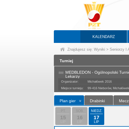
KALENDARZ
Znajdujesz się:
Wyniki
>
Seniorzy I
Turniej
MEDBLEDON - Ogólnopolski Turnie
Lekarzy
Organizator:
Michałówek 2016
Miejsce turnieju:
99-416 Nieborów, Michałówe
Plan gier
Drabinki
Mecz
PT.
SOB.
NIEDZ.
15
16
17
LIP
LIP
LIP