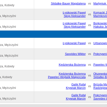
Sildatke-Bauer Magdalena
vs
Martyniuk
za, Kobiety
Łysikowski Paweł
Kornacki 
vs
a, Mężczyźni
Skop Aleksander
Marinkovi
Łysikowski Paweł
Borkowski
vs
a, Mężczyźni
Skop Aleksander
Hakuba Je
Łysikowski Paweł
vs
Urbanowic
za, Mężczyźni
Savvides Wiktor
vs
Pokrzywni
za, Mężczyźni
Kędzierska Bożenna
vs
Pawelec-W
za, Kobiety
Kędzierska Bożenna
Olszewska
vs
, Kobiety
Pawelec-Wojtalik Małgorzata
Sildatke-
Galik Rafał
Brózda Ma
vs
a, Mężczyźni
Krywiak Marcin
Radziejew
Galik Rafał
Pokrzywni
vs
a, Mężczyźni
Krywiak Marcin
Savvides 