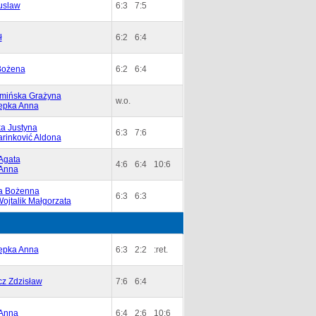
uslaw
6:3
7:5
ł
6:2
6:4
Bożena
6:2
6:4
amińska Grażyna
w.o.
epka Anna
a Justyna
6:3
7:6
rinković Aldona
Agata
4:6
6:4
10:6
 Anna
a Bożenna
6:3
6:3
ojtalik Małgorzata
epka Anna
6:3
2:2
:ret.
cz Zdzisław
7:6
6:4
 Anna
6:4
2:6
10:6