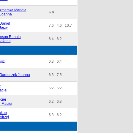
zmarska Mariola
w.o.
 Joanna
Daniel
7:6
4:6
10:7
Jerzy
mson Renata
6:4
6:2
Bożena
usz
6:3
6:4
Garnuszek Joanna
6:3
7:5
r
6:2
6:2
aciej
ciej
6:2
6:3
i Maciej
akub
6:3
6:2
ędrzej