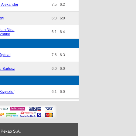
 Alexander
7:5
6:2
oni
6:3
6:0
ian Nina
6:1
6:4
uzanna
Jędrzej
7:6
6:3
i Bartosz
6:0
6:0
Krzysztof
6:1
6:0
 Pekao S.A.