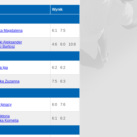
Wynik
a Magdalena
6:1
7:5
ki Aleksander
4:6
6:0
10:8
i Bartosz
a Iga
6:2
6:2
ka Zuzanna
7:5
6:3
 Ignacy
6:0
7:6
ktoria
6:1
6:2
a Kornelia