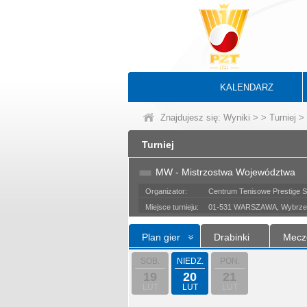
KALENDARZ
Znajdujesz się:
Wyniki
>
>
Turniej
> 
Turniej
MW - Mistrzostwa Województwa
Organizator:
Centrum Tenisowe Prestige 
Miejsce turnieju:
01-531 WARSZAWA, Wybrzeż
Plan gier
Drabinki
Mecz
SOB.
NIEDZ.
PON.
19
20
21
LUT
LUT
LUT