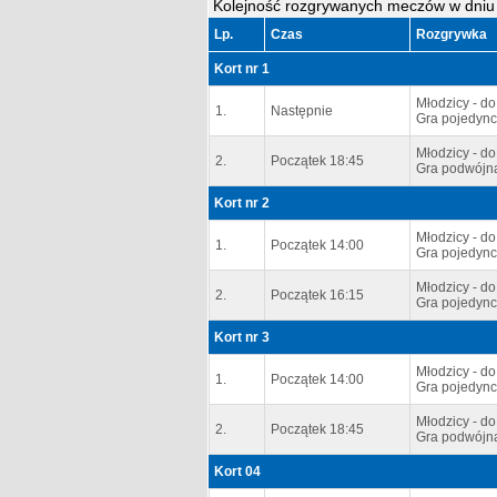
Kolejność rozgrywanych meczów w dniu 
Lp.
Czas
Rozgrywka
Kort nr 1
Młodzicy - do
1.
Następnie
Gra pojedync
Młodzicy - do
2.
Początek 18:45
Gra podwójn
Kort nr 2
Młodzicy - do
1.
Początek 14:00
Gra pojedync
Młodzicy - do
2.
Początek 16:15
Gra pojedync
Kort nr 3
Młodzicy - do
1.
Początek 14:00
Gra pojedync
Młodzicy - do
2.
Początek 18:45
Gra podwójna
Kort 04