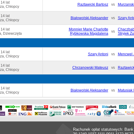
 14 lat
Raztawicki Bartosz
vs
Murzanski
za, Chłopcy
 14 lat
Białowolski Aleksander
vs
Szary Ant
za, Chłopcy
 14 lat
Monnier Marie Charlotte
Chaczbab
vs
, Dziewczęta
Rybkowska Magdalena
Stryjek Z
 14 lat
Szary Antoni
vs
Mencwel 
za, Chłopcy
 14 lat
Chrzanowski Mateusz
vs
Raztawick
za, Chłopcy
 14 lat
Białowolski Aleksander
vs
Matusiak 
za, Chłopcy
Rachunek opłat statutowych: Bank