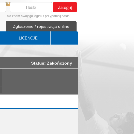
nie znam swojego loginu
/
przypomnij hasło
Zgłoszenie / rejestracja online
LICENCJE
Status: Zakończony