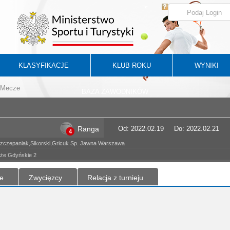
KLASYFIKACJE
KLUB ROKU
WYNIKI
Mecze
BAZA ZAWODNIKÓW
Ranga
Od: 2022.02.19
Do: 2022.02.21
4
Szczepaniak,Sikorski,Gricuk Sp. Jawna Warszawa
e Gdyńskie 2
e
Zwycięzcy
Relacja z turnieju