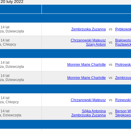
20 luty 2022
 14 lat
Zembrzuska Zuzanna
vs
Rybkowsk
za, Dziewczęta
 14 lat
Chrzanowski Mateusz
Białowols
vs
a, Chłopcy
Szary Antoni
Raztawick
 14 lat
Monnier Marie Charlotte
vs
Piotrowsk
za, Dziewczęta
 14 lat
Monnier Marie Charlotte
vs
Zembrzus
za, Dziewczęta
 14 lat
Chrzanowski Mateusz
vs
Rzewuski
za, Chłopcy
 14 lat
Sójka Antonina
Berson Wi
vs
, Dziewczęta
Zembrzuska Zuzanna
Stępkowsk