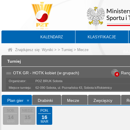
KALENDARZ
KLASYFIKACJE
Znajdujesz się:
Wyniki
>
>
Turniej
> Mecze
BA
Turniej
OTK GR - HOTK kobiet (w grupach)
Ran
4
Organizator:
POZ BRUK Sobota
Miejsce turnieju:
62-090 Sobota, ul. Poznańska 43, Sobota k/Rokietnicy
Plan gier
Drabinki
Mecze
Zwycięzcy
R
SOB.
NIEDZ.
PON.
14
15
16
MAR
MAR
MAR