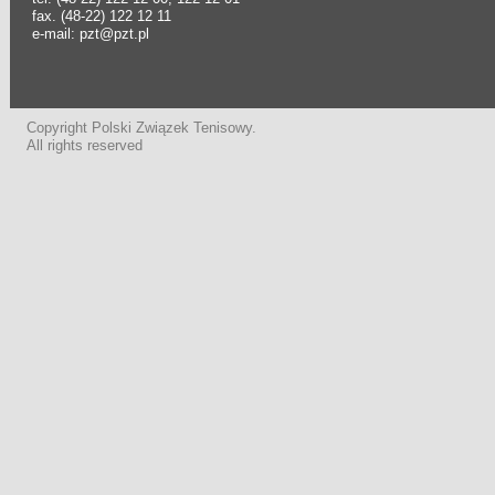
fax. (48-22) 122 12 11
e-mail: pzt@pzt.pl
Copyright Polski Związek Tenisowy.
All rights reserved