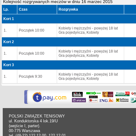
Kolejność rozgrywanych meczów w dniu 16 marzec 2015
Lp.
Czas
Rozgrywka
Kort 1
Kobiety i mężczyźni - powyżej 18 lat
1.
Początek 10:00
Gra pojedyncza, Kobiety
Kort 2
Kobiety i mężczyźni - powyżej 18 lat
1.
Początek 10:00
Gra pojedyncza, Kobiety
Kort 3
Kobiety i mężczyźni - powyżej 18 lat
1.
Początek 9:30
Gra pojedyncza, Kobiety
POLSKI ZWIĄZEK TENISOWY
ul. Konduktorska 4 lok.19/U
(wejście I, parter).
00-775 Warszawa
tel. (48-22) 122 12 00, 122 12 01