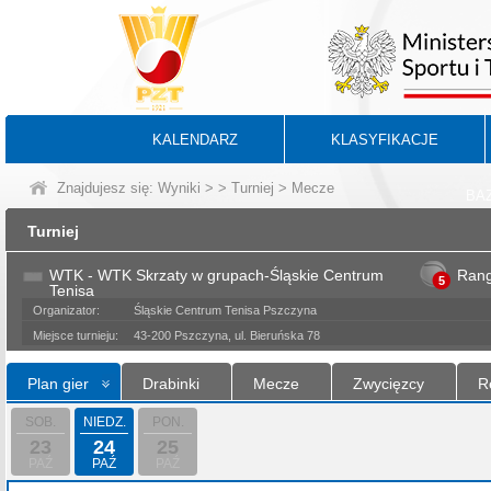
KALENDARZ
KLASYFIKACJE
Znajdujesz się:
Wyniki
>
>
Turniej
> Mecze
BA
Turniej
WTK - WTK Skrzaty w grupach-Śląskie Centrum
Ran
5
Tenisa
Organizator:
Śląskie Centrum Tenisa Pszczyna
Miejsce turnieju:
43-200 Pszczyna, ul. Bieruńska 78
Plan gier
Drabinki
Mecze
Zwycięzcy
R
SOB.
NIEDZ.
PON.
23
24
25
PAŹ
PAŹ
PAŹ