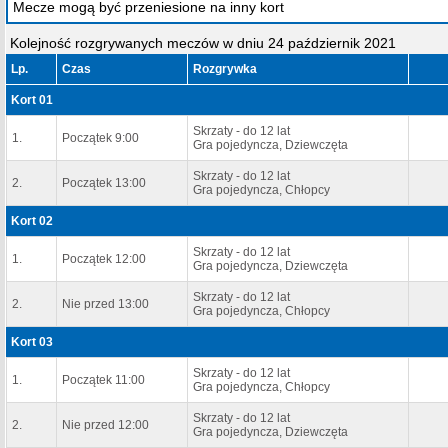
Mecze mogą być przeniesione na inny kort
Kolejność rozgrywanych meczów w dniu 24 październik 2021
Lp.
Czas
Rozgrywka
Kort 01
Skrzaty - do 12 lat
1.
Początek 9:00
Gra pojedyncza, Dziewczęta
Skrzaty - do 12 lat
2.
Początek 13:00
Gra pojedyncza, Chłopcy
Kort 02
Skrzaty - do 12 lat
1.
Początek 12:00
Gra pojedyncza, Dziewczęta
Skrzaty - do 12 lat
2.
Nie przed 13:00
Gra pojedyncza, Chłopcy
Kort 03
Skrzaty - do 12 lat
1.
Początek 11:00
Gra pojedyncza, Chłopcy
Skrzaty - do 12 lat
2.
Nie przed 12:00
Gra pojedyncza, Dziewczęta