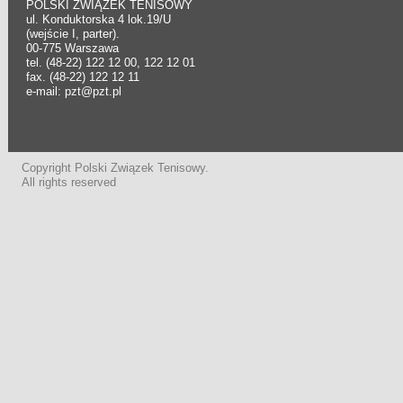
POLSKI ZWIĄZEK TENISOWY
ul. Konduktorska 4 lok.19/U
(wejście I, parter).
00-775 Warszawa
tel. (48-22) 122 12 00, 122 12 01
fax. (48-22) 122 12 11
e-mail: pzt@pzt.pl
Copyright Polski Związek Tenisowy.
All rights reserved