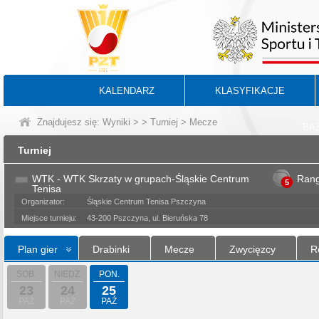
KALENDARZ
KLASYFIKACJE
Znajdujesz się:
Wyniki
>
>
Turniej
> Mecze
BA
Turniej
WTK - WTK Skrzaty w grupach-Śląskie Centrum
Ran
5
Tenisa
Organizator:
Śląskie Centrum Tenisa Pszczyna
Miejsce turnieju:
43-200 Pszczyna, ul. Bieruńska 78
Plan gier
Drabinki
Mecze
Zwycięzcy
R
SOB.
NIEDZ.
PON.
23
24
25
PAŹ
PAŹ
PAŹ