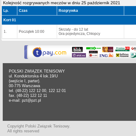
Kolejność rozgrywanych meczów w dniu 25 październik 2021
Lp.
Czas
Rozgrywka
Kort 01
Skrzaty - do 12 lat
1.
Początek 10:00
Gra pojedyncza, Chłopcy
POLSKI ZWIĄZEK TENISOWY
ul. Konduktorska 4 lok.19/U
(wejście I, parter).
00-775 Warszawa
tel. (48-22) 122 12 00, 122 12 01
fax. (48-22) 122 12 11
e-mail: pzt@pzt.pl
Copyright Polski Związek Tenisowy.
All rights reserved