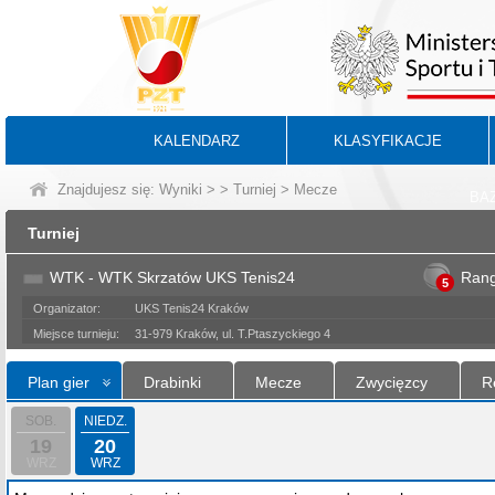
KALENDARZ
KLASYFIKACJE
Znajdujesz się:
Wyniki
>
>
Turniej
> Mecze
BA
Turniej
WTK - WTK Skrzatów UKS Tenis24
Ran
5
Organizator:
UKS Tenis24 Kraków
Miejsce turnieju:
31-979 Kraków, ul. T.Ptaszyckiego 4
Plan gier
Drabinki
Mecze
Zwycięzcy
R
SOB.
NIEDZ.
19
20
WRZ
WRZ