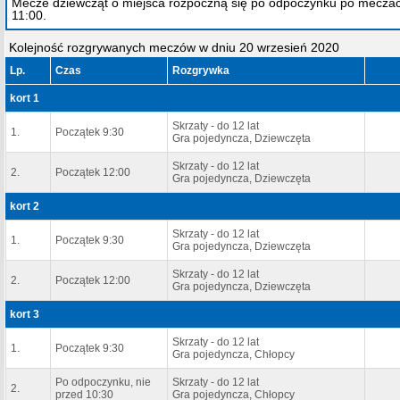
Mecze dziewcząt o miejsca rozpoczną się po odpoczynku po meczach n
11:00.
Kolejność rozgrywanych meczów w dniu 20 wrzesień 2020
Lp.
Czas
Rozgrywka
kort 1
Skrzaty - do 12 lat
1.
Początek 9:30
Gra pojedyncza, Dziewczęta
Skrzaty - do 12 lat
2.
Początek 12:00
Gra pojedyncza, Dziewczęta
kort 2
Skrzaty - do 12 lat
1.
Początek 9:30
Gra pojedyncza, Dziewczęta
Skrzaty - do 12 lat
2.
Początek 12:00
Gra pojedyncza, Dziewczęta
kort 3
Skrzaty - do 12 lat
1.
Początek 9:30
Gra pojedyncza, Chłopcy
Po odpoczynku, nie
Skrzaty - do 12 lat
2.
przed 10:30
Gra pojedyncza, Chłopcy