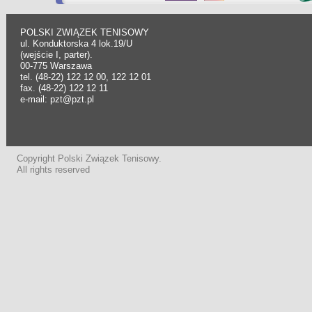
POLSKI ZWIĄZEK TENISOWY
ul. Konduktorska 4 lok.19/U
(wejście I, parter).
00-775 Warszawa
tel. (48-22) 122 12 00, 122 12 01
fax. (48-22) 122 12 11
e-mail: pzt@pzt.pl
Copyright Polski Związek Tenisowy.
All rights reserved