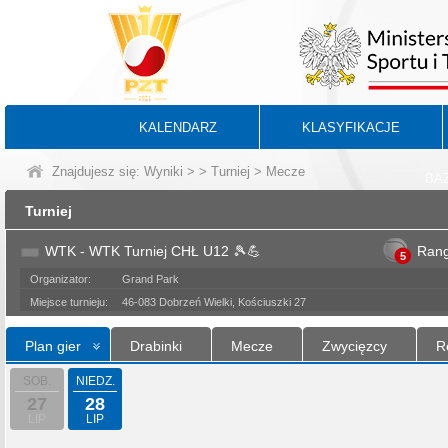
KALENDARZ
KLASYFIKACJE
Znajdujesz się:
Wyniki
>
>
Turniej
> Mecze
BA
Turniej
WTK - WTK Turniej CHŁ U12 🎾💪
Ran
5
Organizator:
Grand Park
Miejsce turnieju:
46-083 Dobrzeń Wielki, Kościuszki 27
Plan gier
Drabinki
Mecze
Zwycięzcy
R
SOB.
NIEDZ.
27
28
LIP
LIP