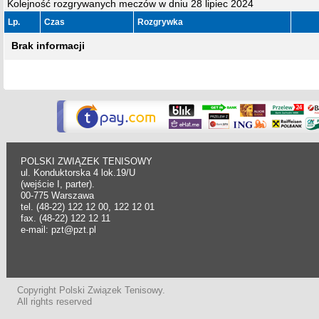
Kolejność rozgrywanych meczów w dniu 28 lipiec 2024
Lp.
Czas
Rozgrywka
Brak informacji
POLSKI ZWIĄZEK TENISOWY
ul. Konduktorska 4 lok.19/U
(wejście I, parter).
00-775 Warszawa
tel. (48-22) 122 12 00, 122 12 01
fax. (48-22) 122 12 11
e-mail: pzt@pzt.pl
Copyright Polski Związek Tenisowy.
All rights reserved