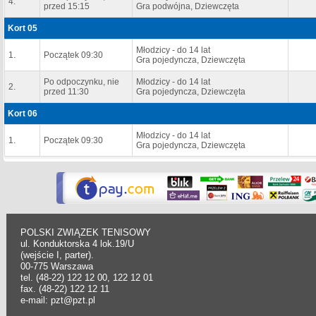
4.
przed 15:15
Gra podwójna, Dziewczęta
Kort 05
Młodzicy - do 14 lat
1.
Początek 09:30
Gra pojedyncza, Dziewczęta
Po odpoczynku, nie
Młodzicy - do 14 lat
2.
przed 11:30
Gra pojedyncza, Dziewczęta
Kort 06
Młodzicy - do 14 lat
1.
Początek 09:30
Gra pojedyncza, Dziewczęta
POLSKI ZWIĄZEK TENISOWY
ul. Konduktorska 4 lok.19/U
(wejście I, parter).
00-775 Warszawa
tel. (48-22) 122 12 00, 122 12 01
fax. (48-22) 122 12 11
e-mail: pzt@pzt.pl