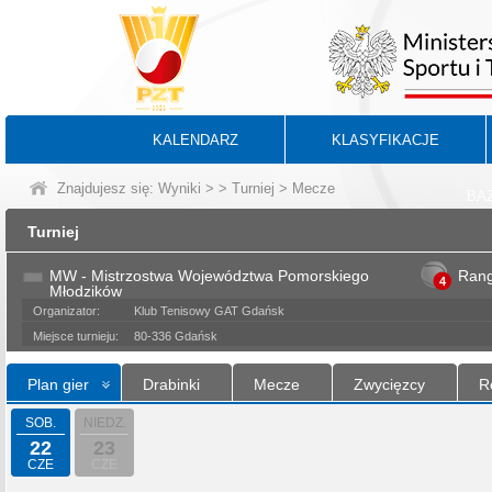
KALENDARZ
KLASYFIKACJE
Znajdujesz się:
Wyniki
>
>
Turniej
> Mecze
BA
Turniej
MW - Mistrzostwa Województwa Pomorskiego
Ran
4
Młodzików
Organizator:
Klub Tenisowy GAT Gdańsk
Miejsce turnieju:
80-336 Gdańsk
Plan gier
Drabinki
Mecze
Zwycięzcy
R
SOB.
NIEDZ.
22
23
CZE
CZE