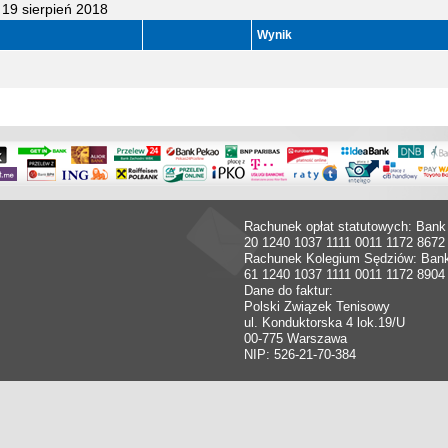
19 sierpień 2018
Wynik
Rachunek opłat statutowych: Bank
20 1240 1037 1111 0011 1172 8672
Rachunek Kolegium Sędziów: Ban
61 1240 1037 1111 0011 1172 8904
Dane do faktur:
Polski Związek Tenisowy
ul. Konduktorska 4 lok.19/U
00-775 Warszawa
NIP: 526-21-70-384