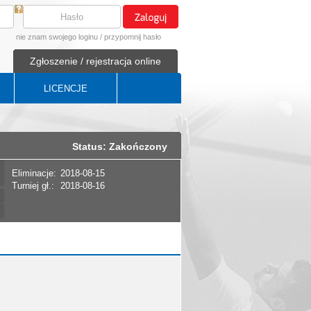
nie znam swojego loginu
/
przypomnij hasło
Zgłoszenie / rejestracja online
LICENCJE
Status: Zakończony
Eliminacje:
2018-08-15
Turniej gł.:
2018-08-16