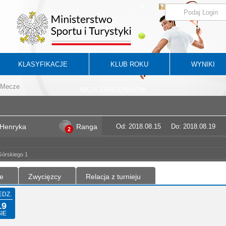
KLASYFIKACJE
KLUB ROKU
WYNIKI
Mecze
BAZA ZAWODNIKÓW
 Henryka
Ranga
Od: 2018.08.15
Do: 2018.08.19
2
Górskiego 1
e
Zwycięzcy
Relacja z turnieju
EDZ.
19
IE