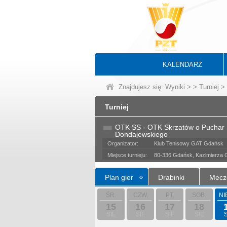
KALENDARZ
Znajdujesz się:
Wyniki
>
>
Turniej
> 
Turniej
OTK SS - OTK Skrzatów o Puchar
Dondajewskiego
Organizator:
Klub Tenisowy GAT Gdańsk
Miejsce turnieju:
80-336 Gdańsk, Kazimierza 
Plan gier
Drabinki
Mecz
ŚR.
CZW.
PT.
SOB.
NI
15
16
17
18
SIE
SIE
SIE
SIE
S