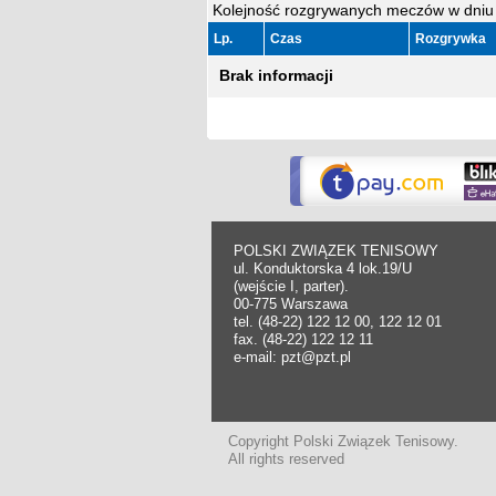
Kolejność rozgrywanych meczów w dniu 
Lp.
Czas
Rozgrywka
Brak informacji
POLSKI ZWIĄZEK TENISOWY
ul. Konduktorska 4 lok.19/U
(wejście I, parter).
00-775 Warszawa
tel. (48-22) 122 12 00, 122 12 01
fax. (48-22) 122 12 11
e-mail: pzt@pzt.pl
Copyright Polski Związek Tenisowy.
All rights reserved