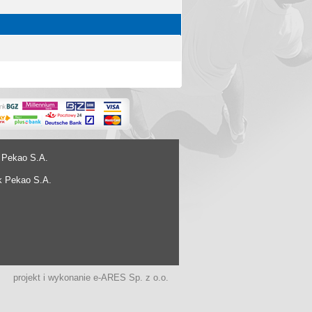
 Pekao S.A.
k Pekao S.A.
projekt i wykonanie
e-ARES Sp. z o.o.