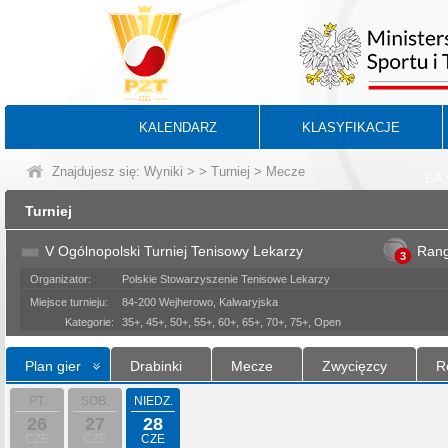
KALENDARZ
KLASYFIKACJE
Znajdujesz się:
Wyniki
>
>
Turniej
> Mecze
BA
Turniej
V Ogólnopolski Turniej Tenisowy Lekarzy
Ran
3
Organizator:
Polskie Stowarzyszenie Tenisowe Lekarzy
Miejsce turnieju:
84-200 Wejherowo, Kalwaryjska
Kategorie:
35+, 45+, 50+, 55+, 60+, 65+, 70+, 75+, Open
Plan gier
Drabinki
Mecze
Zwycięzcy
R
PT.
SOB.
NIEDZ.
26
27
28
CZE
CZE
CZE