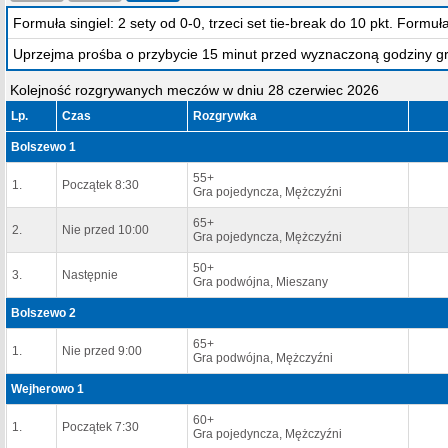
Formuła singiel: 2 sety od 0-0, trzeci set tie-break do 10 pkt. Formu
Uprzejma prośba o przybycie 15 minut przed wyznaczoną godziny gr
Kolejność rozgrywanych meczów w dniu 28 czerwiec 2026
Lp.
Czas
Rozgrywka
Bolszewo 1
55+
1.
Początek 8:30
Gra pojedyncza, Mężczyźni
65+
2.
Nie przed 10:00
Gra pojedyncza, Mężczyźni
50+
3.
Następnie
Gra podwójna, Mieszany
Bolszewo 2
65+
1.
Nie przed 9:00
Gra podwójna, Mężczyźni
Wejherowo 1
60+
1.
Początek 7:30
Gra pojedyncza, Mężczyźni