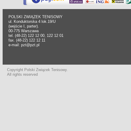
POLSKI ZWIĄZEK TENISOWY
ul. Konduktorska 4 lok.19/U
(wejście I, parter).
00-775 Warszawa
tel. (48-22) 122 12 00, 122 12 01
fax. (48-22) 122 12 11
e-mail: pzt@pzt.pl
Copyright Polski Związek Tenisowy.
All rights reserved