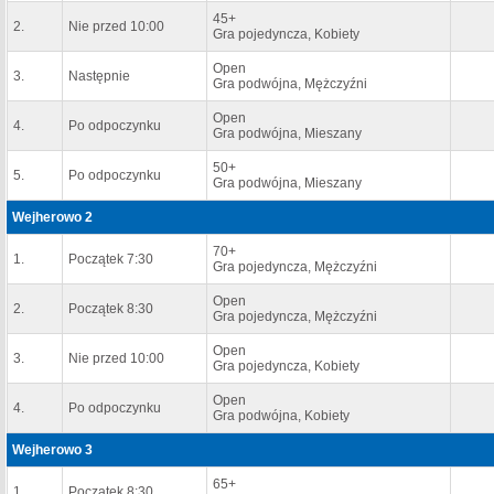
45+
2.
Nie przed 10:00
Gra pojedyncza, Kobiety
Open
3.
Następnie
Gra podwójna, Mężczyźni
Open
4.
Po odpoczynku
Gra podwójna, Mieszany
50+
5.
Po odpoczynku
Gra podwójna, Mieszany
Wejherowo 2
70+
1.
Początek 7:30
Gra pojedyncza, Mężczyźni
Open
2.
Początek 8:30
Gra pojedyncza, Mężczyźni
Open
3.
Nie przed 10:00
Gra pojedyncza, Kobiety
Open
4.
Po odpoczynku
Gra podwójna, Kobiety
Wejherowo 3
65+
1.
Początek 8:30