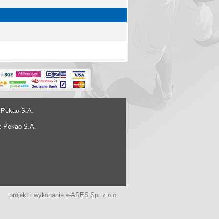
 Pekao S.A.
k Pekao S.A.
projekt i wykonanie
e-ARES Sp. z o.o.