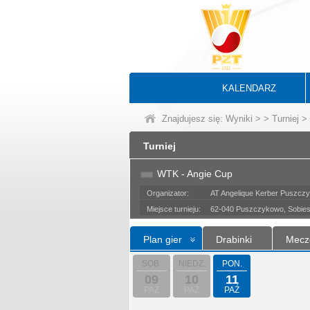
KALENDARZ
Znajdujesz się:
Wyniki
>
>
Turniej
> 
Turniej
WTK - Angie Cup
Organizator:
AT Angelique Kerber Puszcz
Miejsce turnieju:
62-040 Puszczykowo, Sobies
Plan gier
Drabinki
Mecz
SOB.
NIEDZ.
PON.
09
10
11
PAŹ
PAŹ
PAŹ