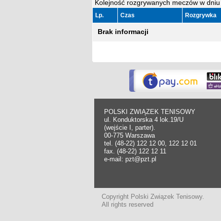
Kolejność rozgrywanych meczów w dniu 
Lp.
Czas
Rozgrywka
Brak informacji
POLSKI ZWIĄZEK TENISOWY
ul. Konduktorska 4 lok.19/U
(wejście I, parter).
00-775 Warszawa
tel. (48-22) 122 12 00, 122 12 01
fax. (48-22) 122 12 11
e-mail: pzt@pzt.pl
Copyright Polski Związek Tenisowy.
All rights reserved