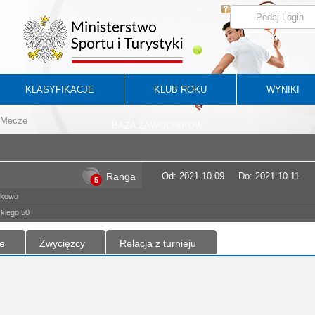
KLASYFIKACJE
KLUB ROKU
WYNIKI
Mecze
BAZA ZAWODNIKÓW
Ranga
Od: 2021.10.09
Do: 2021.10.11
5
ykowo
kiego 50
e
Zwycięzcy
Relacja z turnieju