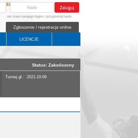
nie znam swojego loginu
/
przypomnij hasło
Zgłoszenie / rejestracja online
LICENCJE
Status: Zakończony
Turniej gł.:
2021-10-09