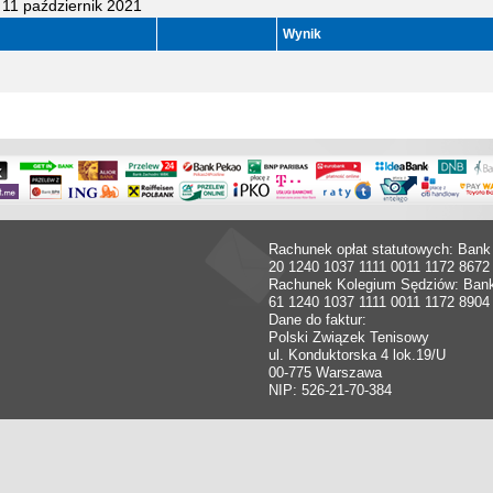
11 październik 2021
Wynik
Rachunek opłat statutowych: Bank
20 1240 1037 1111 0011 1172 8672
Rachunek Kolegium Sędziów: Ban
61 1240 1037 1111 0011 1172 8904
Dane do faktur:
Polski Związek Tenisowy
ul. Konduktorska 4 lok.19/U
00-775 Warszawa
NIP: 526-21-70-384