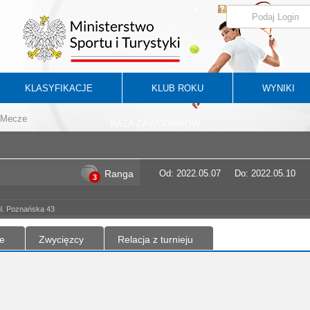
KLASYFIKACJE
KLUB ROKU
WYNIKI
Mecze
BAZA ZAWODNIKÓW
Ranga
Od: 2022.05.07
Do: 2022.05.10
3
ul. Poznańska 43
e
Zwycięzcy
Relacja z turnieju