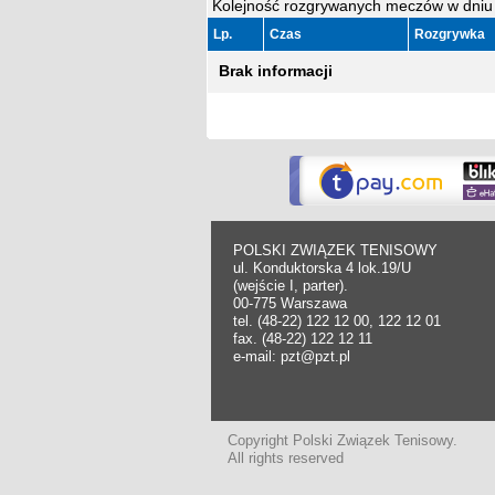
Kolejność rozgrywanych meczów w dniu
Lp.
Czas
Rozgrywka
Brak informacji
POLSKI ZWIĄZEK TENISOWY
ul. Konduktorska 4 lok.19/U
(wejście I, parter).
00-775 Warszawa
tel. (48-22) 122 12 00, 122 12 01
fax. (48-22) 122 12 11
e-mail: pzt@pzt.pl
Copyright Polski Związek Tenisowy.
All rights reserved