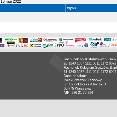
 10 maj 2022
Wynik
Rachunek opłat statutowych: Bank
20 1240 1037 1111 0011 1172 8672
Rachunek Kolegium Sędziów: Ban
61 1240 1037 1111 0011 1172 8904
Dane do faktur:
Polski Związek Tenisowy
ul. Konduktorska 4 lok.19/U
00-775 Warszawa
NIP: 526-21-70-384