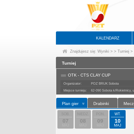
KALENDARZ
Znajdujesz się:
Wyniki
>
>
Turniej
> 
Turniej
OTK - CTS CLAY CUP
Organizator:
POZ BRUK Sobota
Miejsce turnieju:
62-090 Sobota k/Rokietnicy, 
Plan gier
Drabinki
Mecz
SOB.
NIEDZ.
PON.
WT.
07
08
09
10
MAJ
MAJ
MAJ
MAJ