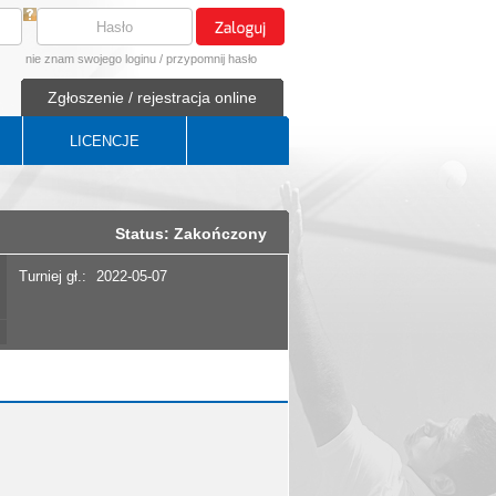
nie znam swojego loginu
/
przypomnij hasło
Zgłoszenie / rejestracja online
LICENCJE
Status: Zakończony
Turniej gł.:
2022-05-07