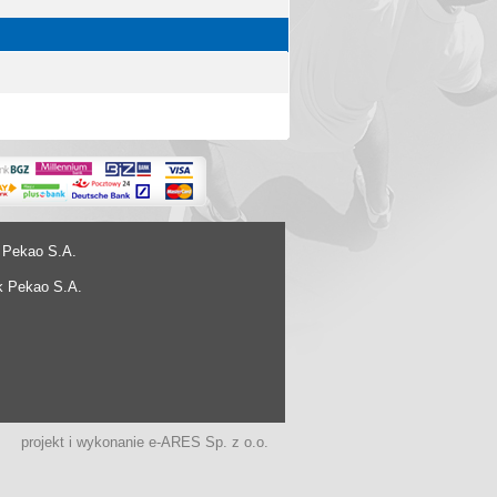
 Pekao S.A.
k Pekao S.A.
projekt i wykonanie
e-ARES Sp. z o.o.