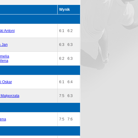
Wynik
ki Antoni
6:1
6:2
 Jan
6:3
6:3
melia
6:2
6:3
ilena
i Oskar
6:1
6:4
 Małgorzata
7:5
6:3
Lena
7:5
7:6