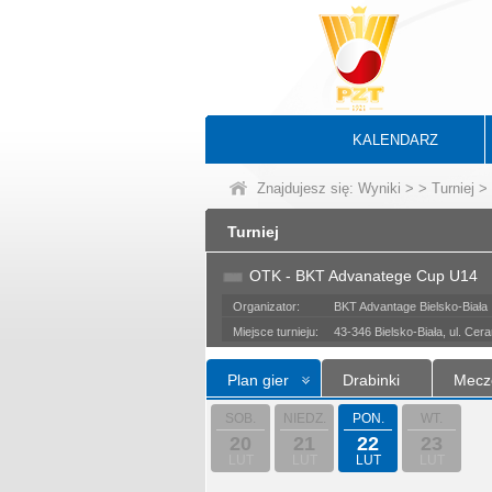
KALENDARZ
Znajdujesz się:
Wyniki
>
>
Turniej
> 
Turniej
OTK - BKT Advanatege Cup U14
Organizator:
BKT Advantage Bielsko-Biała
Miejsce turnieju:
43-346 Bielsko-Biała, ul. Cer
Plan gier
Drabinki
Mecz
SOB.
NIEDZ.
PON.
WT.
20
21
22
23
LUT
LUT
LUT
LUT