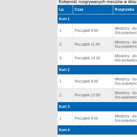
Kolejność rozgrywanych meczów w dniu 
Lp.
Czas
Rozgrywka
Kort 1
Młodzicy - do
1.
Początek 9:00
Gra pojedync
Młodzicy - do
2.
Początek 11:45
Gra pojedync
Młodzicy - do
3.
Początek 14:30
Gra podwójna
Kort 2
Młodzicy - do
1.
Początek 9:00
Gra pojedync
Młodzicy - do
2.
Początek 12:00
Gra pojedync
Kort 3
Młodzicy - do
1.
Początek 9:00
Gra pojedync
Kort 4