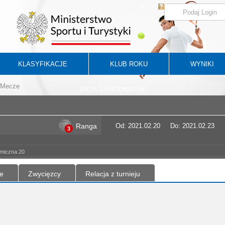
KLASYFIKACJE
KLUB ROKU
WYNIKI
Mecze
BAZA ZAWODNIKÓW
Ranga
Od: 2021.02.20
Do: 2021.02.23
3
amiczna 20
e
Zwycięzcy
Relacja z turnieju