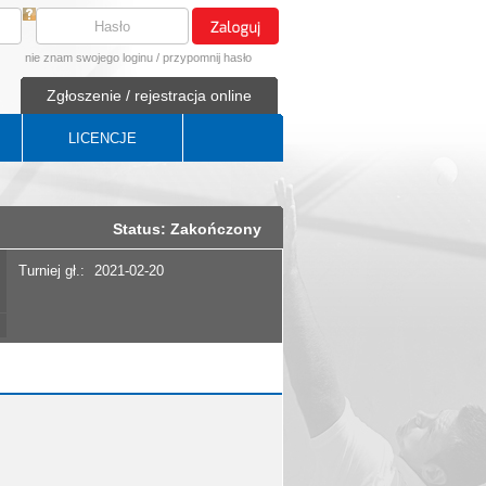
nie znam swojego loginu
/
przypomnij hasło
Zgłoszenie / rejestracja online
LICENCJE
Status: Zakończony
Turniej gł.:
2021-02-20