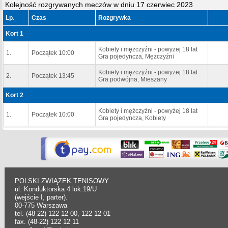
Kolejność rozgrywanych meczów w dniu 17 czerwiec 2023
Lp.
Czas
Rozgrywka
Kort 1
Kobiety i mężczyźni - powyżej 18 lat
1.
Początek 10:00
Gra pojedyncza, Mężczyźni
Kobiety i mężczyźni - powyżej 18 lat
2.
Początek 13:45
Gra podwójna, Mieszany
Kort 2
Kobiety i mężczyźni - powyżej 18 lat
1.
Początek 10:00
Gra pojedyncza, Kobiety
POLSKI ZWIĄZEK TENISOWY
ul. Konduktorska 4 lok.19/U
(wejście I, parter).
00-775 Warszawa
tel. (48-22) 122 12 00, 122 12 01
fax. (48-22) 122 12 11