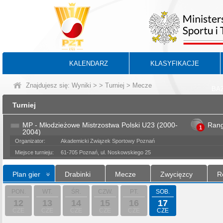
KALENDARZ
KLASYFIKACJE
Znajdujesz się:
Wyniki
>
>
Turniej
> Mecze
BA
Turniej
MP - Młodzieżowe Mistrzostwa Polski U23 (2000-
Ran
1
2004)
Organizator:
Akademicki Związek Sportowy Poznań
Miejsce turnieju:
61-705 Poznań, ul. Noskowskiego 25
Plan gier
Drabinki
Mecze
Zwycięzcy
R
PON.
WT.
ŚR.
CZW.
PT.
SOB.
12
13
14
15
16
17
CZE
CZE
CZE
CZE
CZE
CZE