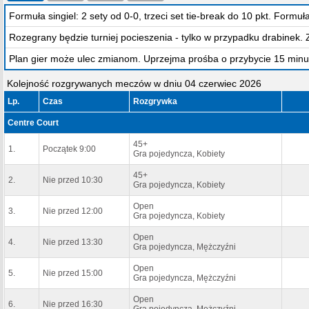
Formuła singiel: 2 sety od 0-0, trzeci set tie-break do 10 pkt. Formuł
Rozegrany będzie turniej pocieszenia - tylko w przypadku drabinek.
Plan gier może ulec zmianom. Uprzejma prośba o przybycie 15 minu
Kolejność rozgrywanych meczów w dniu 04 czerwiec 2026
Lp.
Czas
Rozgrywka
Centre Court
45+
1.
Początek 9:00
Gra pojedyncza, Kobiety
45+
2.
Nie przed 10:30
Gra pojedyncza, Kobiety
Open
3.
Nie przed 12:00
Gra pojedyncza, Kobiety
Open
4.
Nie przed 13:30
Gra pojedyncza, Mężczyźni
Open
5.
Nie przed 15:00
Gra pojedyncza, Mężczyźni
Open
6.
Nie przed 16:30