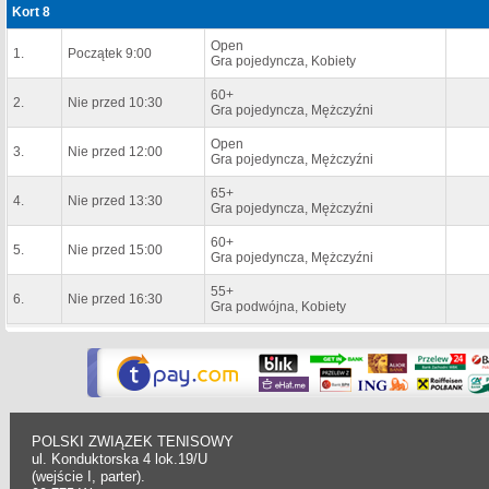
Kort 8
Open
1.
Początek 9:00
Gra pojedyncza, Kobiety
60+
2.
Nie przed 10:30
Gra pojedyncza, Mężczyźni
Open
3.
Nie przed 12:00
Gra pojedyncza, Mężczyźni
65+
4.
Nie przed 13:30
Gra pojedyncza, Mężczyźni
60+
5.
Nie przed 15:00
Gra pojedyncza, Mężczyźni
55+
6.
Nie przed 16:30
Gra podwójna, Kobiety
POLSKI ZWIĄZEK TENISOWY
ul. Konduktorska 4 lok.19/U
(wejście I, parter).