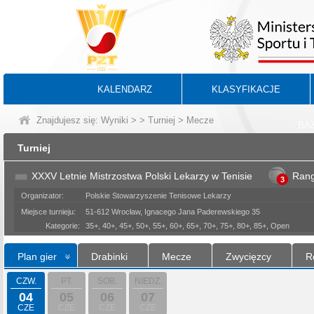
KALENDARZ
KLASYFIKACJE
Znajdujesz się:
Wyniki
>
>
Turniej
> Mecze
BA
Turniej
XXXV Letnie Mistrzostwa Polski Lekarzy w Tenisie
Ran
3
Organizator:
Polskie Stowarzyszenie Tenisowe Lekarzy
Miejsce turnieju:
51-612 Wrocław, Ignacego Jana Paderewskiego 35
Kategorie:
35+, 40+, 45+, 50+, 55+, 60+, 65+, 70+, 75+, 80+, 85+, Open
Plan gier
Drabinki
Mecze
Zwycięzcy
R
CZW.
PT.
SOB.
NIEDZ.
04
05
06
07
CZE
CZE
CZE
CZE