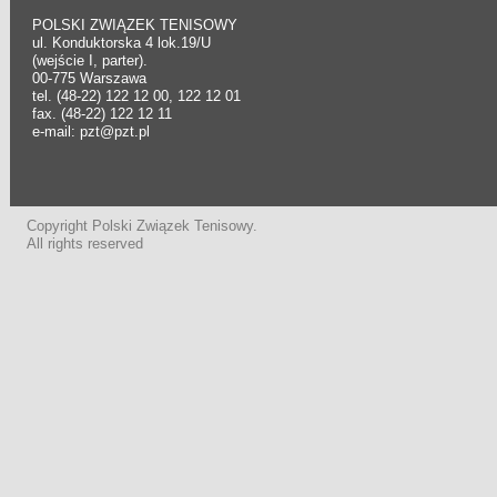
POLSKI ZWIĄZEK TENISOWY
ul. Konduktorska 4 lok.19/U
(wejście I, parter).
00-775 Warszawa
tel. (48-22) 122 12 00, 122 12 01
fax. (48-22) 122 12 11
e-mail: pzt@pzt.pl
Copyright Polski Związek Tenisowy.
All rights reserved