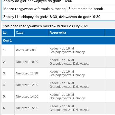
Zapisy do gier podwójnych do godz. 16:00
Mecze rozgywane w formule skróconej: 3 set match tie-break
Zapisy LL: chłopcy do godz. 8:30, dziewczęta do godz. 9:30
Kolejność rozgrywanych meczów w dniu 23 luty 2021
Lp.
Czas
Rozgrywka
Kort 1
Kadeci - do 16 lat
1.
Początek 9:00
Gra pojedyncza, Chłopcy
Kadeci - do 16 lat
2.
Nie przed 10:00
Gra pojedyncza, Dziewczęta
Kadeci - do 16 lat
3.
Nie przed 11:30
Gra pojedyncza, Chłopcy
Kadeci - do 16 lat
4.
Nie przed 12:30
Gra pojedyncza, Dziewczęta
Kadeci - do 16 lat
5.
Nie przed 14:00
Gra pojedyncza, Chłopcy
Kadeci - do 16 lat
6.
Nie przed 15:00
Gra pojedyncza, Dziewczęta