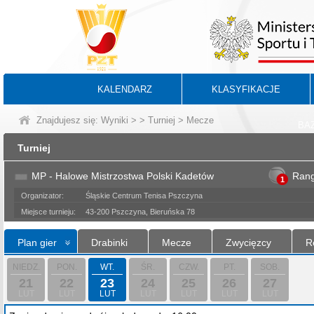
KALENDARZ
KLASYFIKACJE
Znajdujesz się:
Wyniki
>
>
Turniej
> Mecze
BA
Turniej
MP - Halowe Mistrzostwa Polski Kadetów
Ran
1
Organizator:
Śląskie Centrum Tenisa Pszczyna
Miejsce turnieju:
43-200 Pszczyna, Bieruńska 78
Plan gier
Drabinki
Mecze
Zwycięzcy
R
NIEDZ.
PON.
WT.
ŚR.
CZW.
PT.
SOB.
21
22
23
24
25
26
27
LUT
LUT
LUT
LUT
LUT
LUT
LUT