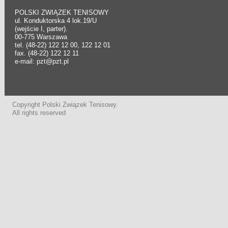
POLSKI ZWIĄZEK TENISOWY
ul. Konduktorska 4 lok.19/U
(wejście I, parter).
00-775 Warszawa
tel. (48-22) 122 12 00, 122 12 01
fax. (48-22) 122 12 11
e-mail: pzt@pzt.pl
Copyright Polski Związek Tenisowy.
All rights reserved