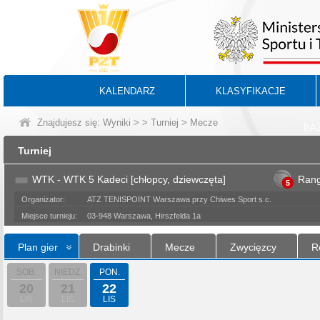
KALENDARZ
KLASYFIKACJE
Znajdujesz się:
Wyniki
>
>
Turniej
> Mecze
BA
Turniej
WTK - WTK 5 Kadeci [chłopcy, dziewczęta]
Ran
5
Organizator:
ATZ TENISPOINT Warszawa przy Chiwes Sport s.c.
Miejsce turnieju:
03-948 Warszawa, Hirszfelda 1a
Plan gier
Drabinki
Mecze
Zwycięzcy
R
SOB.
NIEDZ.
PON.
20
21
22
LIS
LIS
LIS