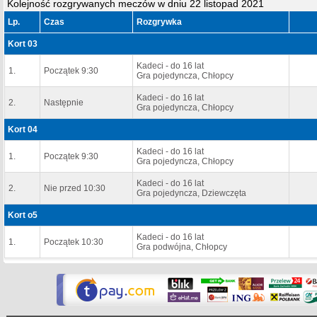
Kolejność rozgrywanych meczów w dniu 22 listopad 2021
Lp.
Czas
Rozgrywka
Kort 03
Kadeci - do 16 lat
1.
Początek 9:30
Gra pojedyncza, Chłopcy
Kadeci - do 16 lat
2.
Następnie
Gra pojedyncza, Chłopcy
Kort 04
Kadeci - do 16 lat
1.
Początek 9:30
Gra pojedyncza, Chłopcy
Kadeci - do 16 lat
2.
Nie przed 10:30
Gra pojedyncza, Dziewczęta
Kort o5
Kadeci - do 16 lat
1.
Początek 10:30
Gra podwójna, Chłopcy