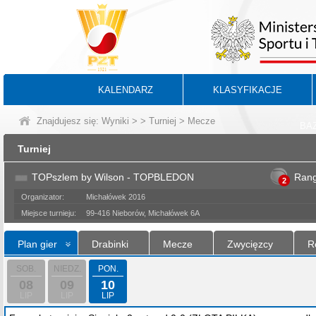
KALENDARZ
KLASYFIKACJE
Znajdujesz się:
Wyniki
>
>
Turniej
> Mecze
BA
Turniej
TOPszlem by Wilson - TOPBLEDON
Ran
2
Organizator:
Michałówek 2016
Miejsce turnieju:
99-416 Nieborów, Michałówek 6A
Plan gier
Drabinki
Mecze
Zwycięzcy
R
SOB.
NIEDZ.
PON.
08
09
10
LIP
LIP
LIP