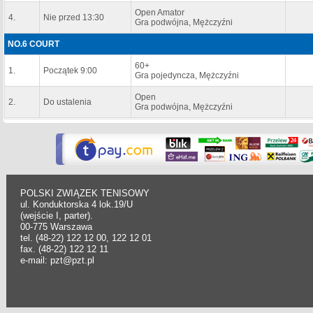
Open Amator
4.
Nie przed 13:30
Gra podwójna, Mężczyźni
NO.6 COURT
60+
1.
Początek 9:00
Gra pojedyncza, Mężczyźni
Open
2.
Do ustalenia
Gra podwójna, Mężczyźni
POLSKI ZWIĄZEK TENISOWY
ul. Konduktorska 4 lok.19/U
(wejście I, parter).
00-775 Warszawa
tel. (48-22) 122 12 00, 122 12 01
fax. (48-22) 122 12 11
e-mail: pzt@pzt.pl