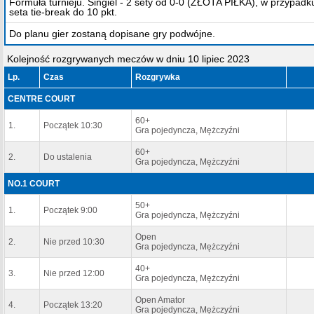
Formuła turnieju. Singiel - 2 sety od 0-0 (ZŁOTA PIŁKA), w przypadk
seta tie-break do 10 pkt.
Do planu gier zostaną dopisane gry podwójne.
Kolejność rozgrywanych meczów w dniu 10 lipiec 2023
Lp.
Czas
Rozgrywka
CENTRE COURT
60+
1.
Początek 10:30
Gra pojedyncza, Mężczyźni
60+
2.
Do ustalenia
Gra pojedyncza, Mężczyźni
NO.1 COURT
50+
1.
Początek 9:00
Gra pojedyncza, Mężczyźni
Open
2.
Nie przed 10:30
Gra pojedyncza, Mężczyźni
40+
3.
Nie przed 12:00
Gra pojedyncza, Mężczyźni
Open Amator
4.
Początek 13:20
Gra pojedyncza, Mężczyźni