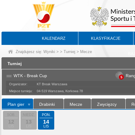
KALENDARZ
KLASYFIKACJE
Znajdujesz się:
Wyniki
>
>
Turniej
> Mecze
BA
Turniej
WTK - Break Cup
Ran
5
Organizator:
KT Break Warszawa
Miejsce turnieju:
04-519 Warszawa, Korkowa 78
Plan gier
Drabinki
Mecze
Zwycięzcy
R
SOB.
NIEDZ.
PON.
12
13
14
LIS
LIS
LIS