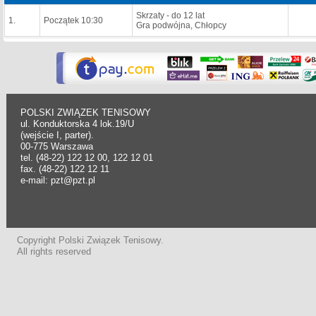
Skrzaty - do 12 lat
1.
Początek 10:30
Gra podwójna, Chłopcy
POLSKI ZWIĄZEK TENISOWY
ul. Konduktorska 4 lok.19/U
(wejście I, parter).
00-775 Warszawa
tel. (48-22) 122 12 00, 122 12 01
fax. (48-22) 122 12 11
e-mail: pzt@pzt.pl
Copyright Polski Związek Tenisowy.
All rights reserved