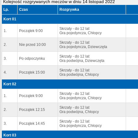
Kolejność rozgrywanych meczów w dniu 14 listopad 2022
Lp.
Czas
Rozgrywka
Kort 01
Skrzaty - do 12 lat
1.
Początek 9:00
Gra pojedyncza, Chłopcy
Skrzaty - do 12 lat
2.
Nie przed 10:00
Gra pojedyncza, Dziewczęta
Skrzaty - do 12 lat
3.
Po odpoczynku
Gra podwójna, Dziewczęta
Skrzaty - do 12 lat
4.
Początek 15:00
Gra podwójna, Chłopcy
Kort 02
Skrzaty - do 12 lat
1.
Początek 9:00
Gra pojedyncza, Chłopcy
Skrzaty - do 12 lat
2.
Początek 12:15
Gra podwójna, Chłopcy
Skrzaty - do 12 lat
3.
Początek 14:45
Gra pojedyncza, Chłopcy
Kort 03