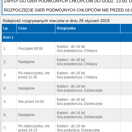
ZAPISY GO GIER PODWÓJNYCH CHŁOPCÓW DO GODZ. 13:00, D
ROZPOCZĘCIE GIER PODWÓJNYCH CHŁOPCÓW NIE PRZED 16:00
Kolejność rozgrywanych meczów w dniu 26 styczeń 2019
Lp.
Czas
Rozgrywka
Kort 1
Kadeci - do 16 lat
1.
Początek 09:00
Gra pojedyncza, Chłopcy
Kadeci - do 16 lat
2.
Następnie
Gra pojedyncza, Chłopcy
Po odpoczynku, nie
Kadeci - do 16 lat
3.
przed 11:30
Gra pojedyncza, Chłopcy
Kadeci - do 16 lat
4.
Następnie
Gra pojedyncza, Dziewczęta
Kadeci - do 16 lat
5.
Nie przed 14:00
Gra pojedyncza, Dziewczęta
Kadeci - do 16 lat
6.
Następnie
Gra pojedyncza, Dziewczęta
Po odpoczynku, nie
Kadeci - do 16 lat
7.
przed 19:15
Gra podwójna, Dziewczęta