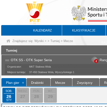
KALENDARZ
KLASYFIKACJE
Znajdujesz się:
Wyniki
>
>
Turniej
> Mecze
BA
Turniej
OTK SS - OTK Super Seria
Ran
2
Organizator:
MKT Stalowa Wola
Miejsce turnieju:
37-450 Stalowa Wola, Wyszyńskiego 1
Plan gier
Drabinki
Mecze
Zwycięzcy
R
SOB.
NIEDZ.
PON.
WT.
26
27
28
29
STY
STY
STY
STY