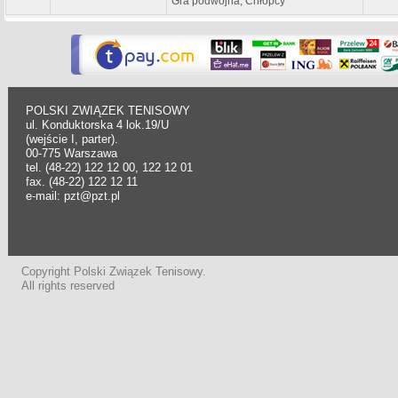
Gra podwójna, Chłopcy
POLSKI ZWIĄZEK TENISOWY
ul. Konduktorska 4 lok.19/U
(wejście I, parter).
00-775 Warszawa
tel. (48-22) 122 12 00, 122 12 01
fax. (48-22) 122 12 11
e-mail: pzt@pzt.pl
Copyright Polski Związek Tenisowy.
All rights reserved