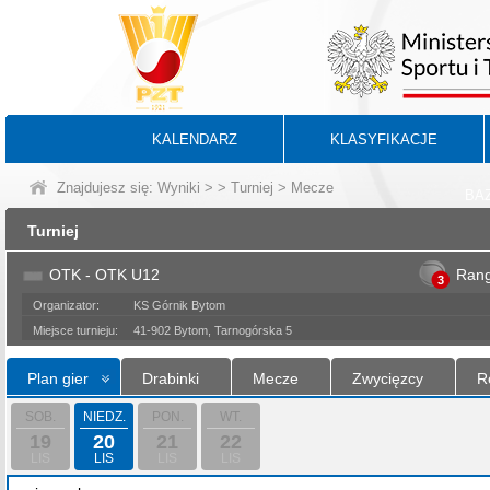
KALENDARZ
KLASYFIKACJE
Znajdujesz się:
Wyniki
>
>
Turniej
> Mecze
BA
Turniej
OTK - OTK U12
Ran
3
Organizator:
KS Górnik Bytom
Miejsce turnieju:
41-902 Bytom, Tarnogórska 5
Plan gier
Drabinki
Mecze
Zwycięzcy
R
SOB.
NIEDZ.
PON.
WT.
19
20
21
22
LIS
LIS
LIS
LIS