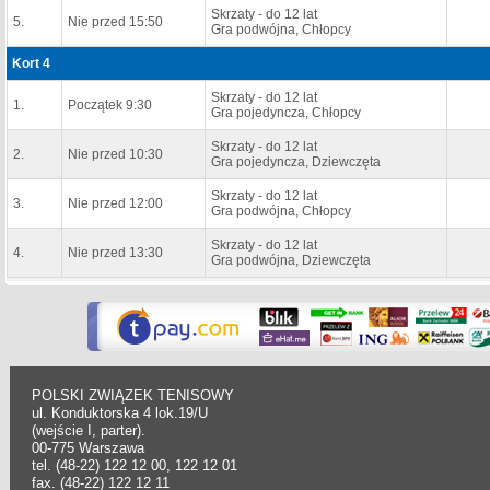
Skrzaty - do 12 lat
5.
Nie przed 15:50
Gra podwójna, Chłopcy
Kort 4
Skrzaty - do 12 lat
1.
Początek 9:30
Gra pojedyncza, Chłopcy
Skrzaty - do 12 lat
2.
Nie przed 10:30
Gra pojedyncza, Dziewczęta
Skrzaty - do 12 lat
3.
Nie przed 12:00
Gra podwójna, Chłopcy
Skrzaty - do 12 lat
4.
Nie przed 13:30
Gra podwójna, Dziewczęta
POLSKI ZWIĄZEK TENISOWY
ul. Konduktorska 4 lok.19/U
(wejście I, parter).
00-775 Warszawa
tel. (48-22) 122 12 00, 122 12 01
fax. (48-22) 122 12 11