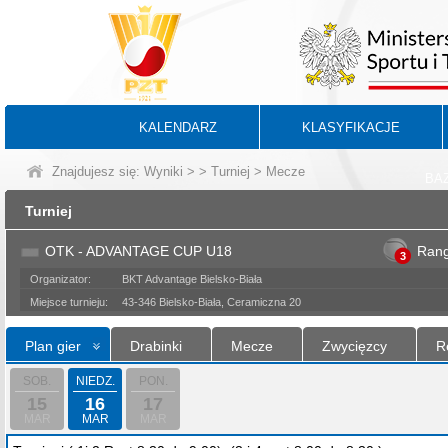
KALENDARZ
KLASYFIKACJE
Znajdujesz się:
Wyniki
>
>
Turniej
> Mecze
BA
Turniej
OTK - ADVANTAGE CUP U18
Ran
3
Organizator:
BKT Advantage Bielsko-Biała
Miejsce turnieju:
43-346 Bielsko-Biała, Ceramiczna 20
Plan gier
Drabinki
Mecze
Zwycięzcy
R
SOB.
NIEDZ.
PON.
15
16
17
MAR
MAR
MAR