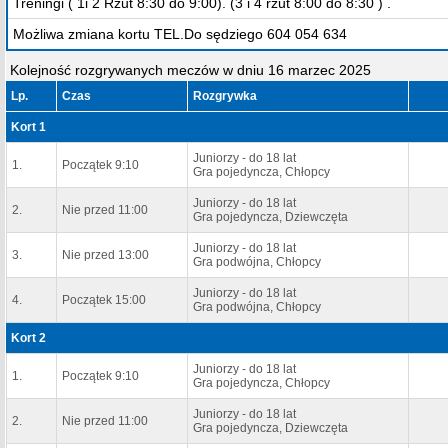
Treningi ( 1i 2 Rzut 8:30 do 9:00). (3 i 4 rzut 8:00 do 8:30 ) .
Możliwa zmiana kortu TEL.Do sędziego 604 054 634
Kolejność rozgrywanych meczów w dniu 16 marzec 2025
Lp.
Czas
Rozgrywka
Kort 1
Juniorzy - do 18 lat
1.
Początek 9:10
Gra pojedyncza, Chłopcy
Juniorzy - do 18 lat
2.
Nie przed 11:00
Gra pojedyncza, Dziewczęta
Juniorzy - do 18 lat
3.
Nie przed 13:00
Gra podwójna, Chłopcy
Juniorzy - do 18 lat
4.
Początek 15:00
Gra podwójna, Chłopcy
Kort 2
Juniorzy - do 18 lat
1.
Początek 9:10
Gra pojedyncza, Chłopcy
Juniorzy - do 18 lat
2.
Nie przed 11:00
Gra pojedyncza, Dziewczęta