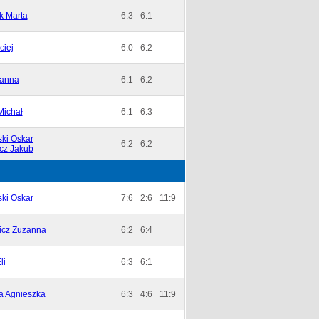
k Marta
6:3
6:1
ciej
6:0
6:2
anna
6:1
6:2
Michał
6:1
6:3
ki Oskar
6:2
6:2
cz Jakub
ki Oskar
7:6
2:6
11:9
icz Zuzanna
6:2
6:4
li
6:3
6:1
a Agnieszka
6:3
4:6
11:9