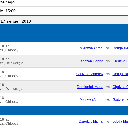
czelnego:
dz. 15:00
17 sierpień 2019
18 lat
Mierzwa Antoni
vs
Doligalsk
za, Chłopcy
18 lat
Koczan Hanna
vs
Olędzka G
za, Dziewczęta
18 lat
Gadzała Mateusz
vs
Doligalsk
za, Chłopcy
18 lat
Demianiuk Marta
vs
Olędzka G
za, Dziewczęta
18 lat
Mierzwa Antoni
vs
Gadzała 
za, Chłopcy
18 lat
Dziedzic Michał
vs
Jobda Ma
za, Chłopcy