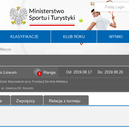
KLASYFIKACJE
KLUB ROKU
WYNIKI
Mecze
BAZA ZAWODNIKÓW
o Liceum
Ranga
Od: 2019.08.17
Do: 2019.08.20
3
zisk Mazowiecki przy Fundacji De Arte Athletica
ul. Jowisza 92, Kozerki
e
Zwycięzcy
Relacja z turnieju