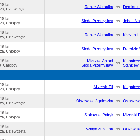
18 lat
Renke Weronika
vs
Demianiu
za, Dziewczęta
18 lat
Sioda Przemysław
vs
Jobda Ma
za, Chłopcy
18 lat
Renke Weronika
vs
Koczan H
za, Dziewczęta
18 lat
Sioda Przemysław
vs
Dziedzic 
za, Chłopcy
18 lat
Mierzwa Antoni
Kłopotows
vs
a, Chłopcy
Sioda Przemysław
Stankiewi
18 lat
Mizerski Eli
vs
Kłopotows
za, Chłopcy
18 lat
Olszewska Agnieszka
vs
Ostaszew
za, Dziewczęta
18 lat
Stokowski Patryk
vs
Mizerski E
za, Chłopcy
18 lat
Szmyd Zuzanna
vs
Olszewsk
za, Dziewczęta