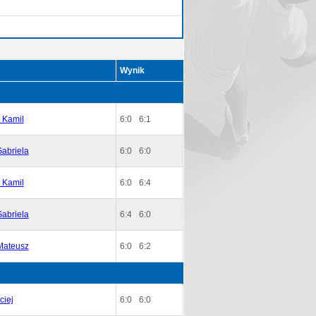
Wynik
i Kamil
6:0
6:1
abriela
6:0
6:0
i Kamil
6:0
6:4
abriela
6:4
6:0
Mateusz
6:0
6:2
ciej
6:0
6:0