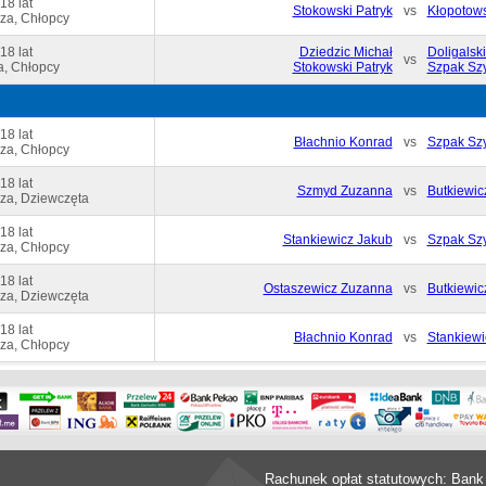
18 lat
Stokowski Patryk
vs
Kłopotows
za, Chłopcy
18 lat
Dziedzic Michał
Doligalsk
vs
a, Chłopcy
Stokowski Patryk
Szpak Sz
18 lat
Błachnio Konrad
vs
Szpak Sz
za, Chłopcy
18 lat
Szmyd Zuzanna
vs
Butkiewic
za, Dziewczęta
18 lat
Stankiewicz Jakub
vs
Szpak Sz
za, Chłopcy
18 lat
Ostaszewicz Zuzanna
vs
Butkiewic
za, Dziewczęta
18 lat
Błachnio Konrad
vs
Stankiewi
za, Chłopcy
Rachunek opłat statutowych: Bank