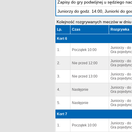
Zapisy do gry podwójnej u sędziego na
Juniorzy do godz. 14:00, Juniorki do go
Kolejność rozgrywanych meczów w dniu 
Lp.
Czas
Rozgrywka
Kort 6
Juniorzy - do 
1.
Początek 10:00
Gra pojedync
Juniorzy - do 
2.
Nie przed 12:00
Gra pojedync
Juniorzy - do 
3.
Nie przed 13:00
Gra pojedync
Juniorzy - do 
4.
Następnie
Gra pojedync
Juniorzy - do 
5.
Następnie
Gra pojedync
Kort 7
Juniorzy - do 
1.
Początek 10:00
Gra pojedync