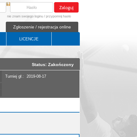
nie znam swojego loginu
/
przypomnij hasło
Zgłoszenie / rejestracja online
LICENCJE
Status: Zakończony
Turniej gł.:
2019-08-17