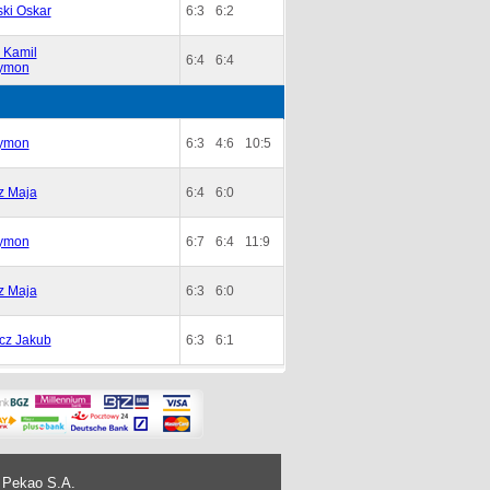
ki Oskar
6:3
6:2
i Kamil
6:4
6:4
ymon
ymon
6:3
4:6
10:5
z Maja
6:4
6:0
ymon
6:7
6:4
11:9
z Maja
6:3
6:0
cz Jakub
6:3
6:1
 Pekao S.A.