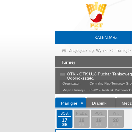
KALENDARZ
Znajdujesz się:
Wyniki
>
>
Turniej
> 
Turniej
OTK - OTK U18 Puchar Tenisoweg
Ogólnokształc.
Organizator:
Centralny Klub Tenisowy Grod
Miejsce turnieju:
05-825 Grodzisk Mazowiecki, 
Plan gier
Drabinki
Mecz
SOB.
NIEDZ.
PON.
WT.
17
18
19
20
SIE
SIE
SIE
SIE