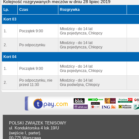
Kolejność rozgrywanych meczów w dniu 28 lipiec 2019
Lp.
Czas
Rozgrywka
Kort 03
Młodzicy - do 14 lat
1.
Początek 9:00
Gra pojedyncza, Chłopcy
Młodzicy - do 14 lat
2.
Po odpoczynku
Gra pojedyncza, Chłopcy
Kort 04
Młodzicy - do 14 lat
1.
Początek 9:00
Gra pojedyncza, Chłopcy
Po odpoczynku, nie
Młodzicy - do 14 lat
2.
przed 11:30
Gra podwójna, Chłopcy
POLSKI ZWIĄZEK TENISOWY
ul. Konduktorska 4 lok.19/U
(wejście I, parter).
00-775 Warszawa