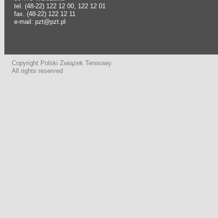
tel. (48-22) 122 12 00, 122 12 01
fax. (48-22) 122 12 11
e-mail: pzt@pzt.pl
Copyright Polski Związek Tenisowy.
All rights reserved