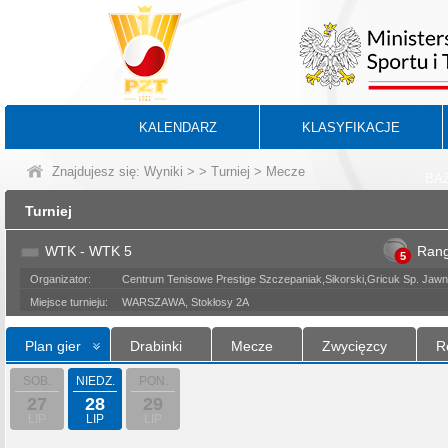
KALENDARZ
KLASYFIKACJE
Znajdujesz się:
Wyniki
>
>
Turniej
> Mecze
BA
Turniej
WTK - WTK 5
Ran
5
Organizator:
Centrum Tenisowe Prestige Szczepaniak,Sikorski,Gricuk Sp. Ja
Miejsce turnieju:
WARSZAWA, Stokłosy 2A
Plan gier
Drabinki
Mecze
Zwycięzcy
R
SOB.
NIEDZ.
PON.
27
28
29
LIP
LIP
LIP